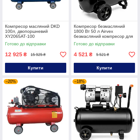
Компресор масляний DKD
Компресор безмасляний
100л, двопоршневий
1800 Вт 50 л Airvex
XY2065AT-100
безмасляний компресор для
СТО та гаража
Готово до відправки
Готово до відправки
12 925
4 521
₴
₴
15 925 ₴
5 521 ₴
Купити
Купити
–20%
–18%