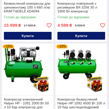
Безмасляний компресор для
Компресор повітряний з
шиномонтажу 100 л 660 л/хв
ресивером BX-3256 30 л
KRAFT&DELE KD4094
1800 Вт компресор
компресор чистого повітря
поршневий
Готово до відправки
Готово до відправки
15 999
4 599
₴
₴
17 999 ₴
5 599 ₴
Купити
Купити
–15%
–15%
Компресор електричний
Компресор безмасляний
Helper HP - 1091 2000 Вт 50
Helper HP 1092 4500 Вт 100 л
л 10 бар компресор для
10 бар шестициліндровий