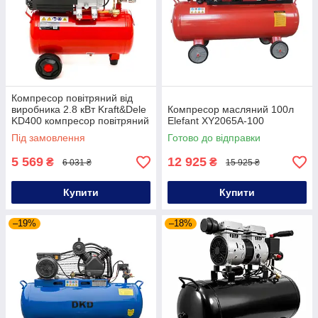
Компресор повітряний від
виробника 2.8 кВт Kraft&Dele
Компресор масляний 100л
KD400 компресор повітряний
Elefant XY2065A-100
електричний
Під замовлення
Готово до відправки
5 569
12 925
₴
₴
6 031 ₴
15 925 ₴
Купити
Купити
–19%
–18%