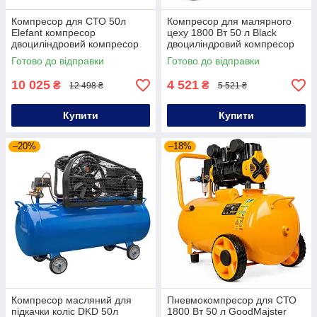
Компресор для СТО 50л
Компресор для малярного
Elefant компресор
цеху 1800 Вт 50 л Black
двоциліндровий компресор
двоциліндровий компресор
для будинку та гаража
безмасляний для
Готово до відправки
Готово до відправки
фарбопульта
10 025
4 521
₴
₴
12 498 ₴
5 521 ₴
Купити
Купити
–20%
–18%
Компресор масляний для
Пневмокомпресор для СТО
підкачки коліс DKD 50л
1800 Вт 50 л GoodMajster