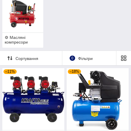
⚙️ Масляні
компресори
Сортування
0
Фільтри
–11%
–18%