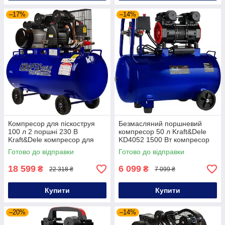
–17%
–14%
Компресор для піскоструя
Безмасляний поршневий
100 л 2 поршні 230 В
компресор 50 л Kraft&Dele
Kraft&Dele компресор для
KD4052 1500 Вт компресор
фарбопульта
для підкачки шин
Готово до відправки
Готово до відправки
18 599
6 099
₴
₴
22 318 ₴
7 099 ₴
Купити
Купити
–20%
–14%