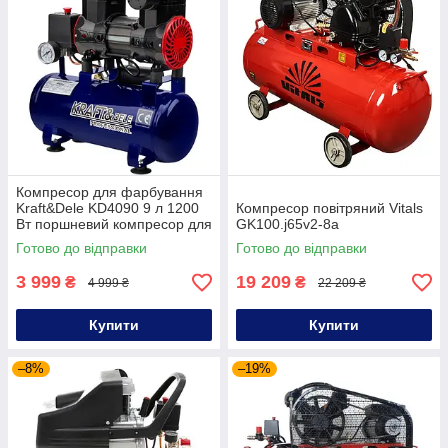
Компресор для фарбування
Kraft&Dele KD4090 9 л 1200
Компресор повітряний Vitals
Вт поршневий компресор для
GK100.j65v2-8a
побутових робіт
Готово до відправки
Готово до відправки
3 999
19 209
₴
₴
4 999 ₴
22 209 ₴
Купити
Купити
–8%
–19%