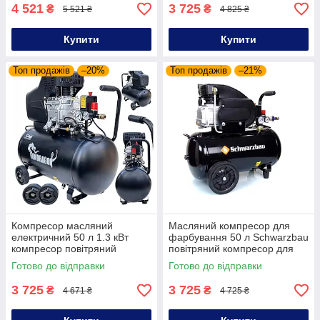
4 521
3 725
₴
₴
5 521 ₴
4 825 ₴
Купити
Купити
Топ продажів
–20%
Топ продажів
–21%
Компресор масляний
Масляний компресор для
електричний 50 л 1.3 кВт
фарбування 50 л Schwarzbau
компресор повітряний
повітряний компресор для
побутовий
будинку
Готово до відправки
Готово до відправки
3 725
3 725
₴
₴
4 671 ₴
4 725 ₴