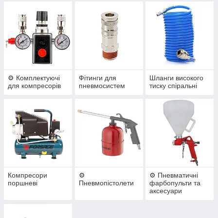
⚙️ Комплектуючі
Фітинги для
Шланги високого
для компресорів
пневмосистем
тиску спіральні
Компресори
⚙️
⚙️ Пневматичні
поршневі
Пневмопістолети
фарбопульти та
аксесуари