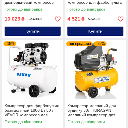
двопоршневий компресор
компресор для фарбопульта
для пневматичного
компресор для
Готово до відправки
Готово до відправки
інструменту
автомайстерні
10 025
4 521
₴
₴
12 498 ₴
5 521 ₴
Купити
Купити
–18%
Топ продажів
–23%
Компресор для фарбопульта
Компресор масляний для
безмасляний 1800 Вт 50 л
будинку 50л HURAGAN
VEVOR компресор для
масляний компресор для
фарбування авто компресор
гаража та СТО
Готово до відправки
Готово до відправки
без мастила