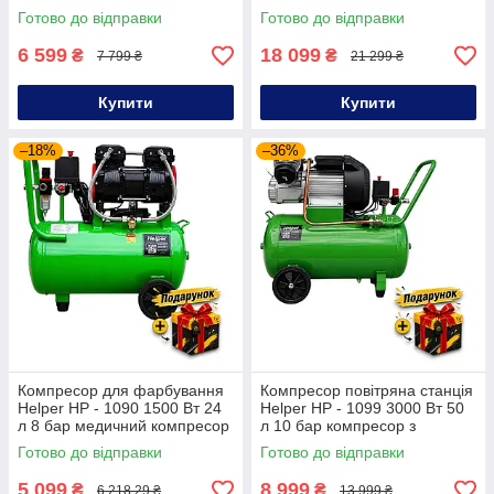
фарбування компресор без
для піскоструйної обробки та
Готово до відправки
Готово до відправки
масла
очищення металу
6 599
18 099
₴
₴
7 799 ₴
21 299 ₴
Купити
Купити
–18%
–36%
Компресор для фарбування
Компресор повітряна станція
Helper HP - 1090 1500 Вт 24
Helper HP - 1099 3000 Вт 50
л 8 бар медичний компресор
л 10 бар компресор з
безмасляний
манометром компресор для
Готово до відправки
Готово до відправки
гаража
5 099
8 999
₴
₴
6 218,29 ₴
13 999 ₴