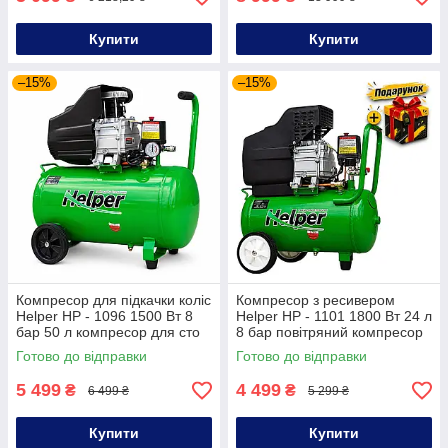
Купити
Купити
–15%
–15%
Компресор для підкачки коліс
Компресор з ресивером
Helper HP - 1096 1500 Вт 8
Helper HP - 1101 1800 Вт 24 л
бар 50 л компресор для сто
8 бар повітряний компресор
масляний компресор
високого тиску
Готово до відправки
Готово до відправки
5 499
4 499
₴
₴
6 499 ₴
5 299 ₴
Купити
Купити