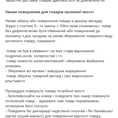
Зворотня доставка товарів здійснюється за домовленістю
Умови повернення для товарів належної якості
Умови обміну або повернення товару в даному випадку: 
Згідно з статтею 9 - го закону « Обез прав споживача», товар 
без дефектів може бути обмінений або повернений до 
магазину з дня продажу за умови збереження товарного виду 
купленого товару, пакування:

-товар не був в уживанні і не має слідів відношення - 
подряпин,колів, потертостей і т.п.

-товар повністю укомплектований і збережена фабрична 
упаковка

- Збережені всі ярлики і заводська маркування

-товар зберігає товарний вигляд і свої марнотратні 
властивості.

Процедура повернута товару потрібної якості:

- Зателефонуйте на номер і повідомте про намір повернути 
оплачений товар; - відправте нам товар перевізником, 
оплачуючи його послуги;

- Повідомте No декларації надісланої посилки і No банківської 
картки (інший варіант) для повернення вартості товару;
