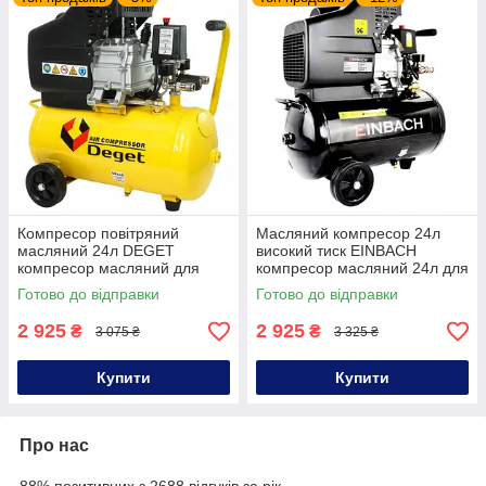
Компресор повітряний
Масляний компресор 24л
масляний 24л DEGET
високий тиск EINBACH
компресор масляний для
компресор масляний 24л для
автосервісу 24 л компресор
гаража компресор
Готово до відправки
Готово до відправки
24л
поршневий повітряний
поршневий
2 925
2 925
₴
₴
3 075 ₴
3 325 ₴
Купити
Купити
Про нас