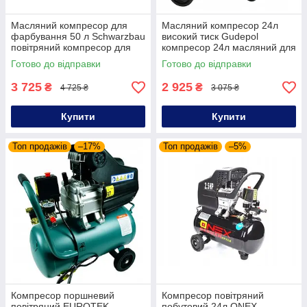
Масляний компресор для
Масляний компресор 24л
фарбування 50 л Schwarzbau
високий тиск Gudepol
повітряний компресор для
компресор 24л масляний для
будинку
пневмоінструменту
Готово до відправки
Готово до відправки
компресор масляний 24
літри
3 725
2 925
₴
₴
4 725 ₴
3 075 ₴
Купити
Купити
Топ продажів
–17%
Топ продажів
–5%
Компресор поршневий
Компресор повітряний
повітряний EUROTEK
побутовий 24л ONEX