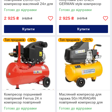
компресор масляний 24л для
GERMAN style компресор
гаража компресор
24л масляний для
Готово до відправки
Готово до відправки
повітряний побутовий 24л
пневмоінструменту
масляний
2 925
2 925
₴
₴
3 525 ₴
3 075 ₴
Купити
Купити
Топ продажів
–5%
Топ продажів
–21%
Компресор поршневий
Масляний компресор для
повітряний Ferrua 24 л
гаража 50л HURAGAN
компресор повітряний
повітряний компресор для
електричний для
будинку
Готово до відправки
Готово до відправки
фарбування