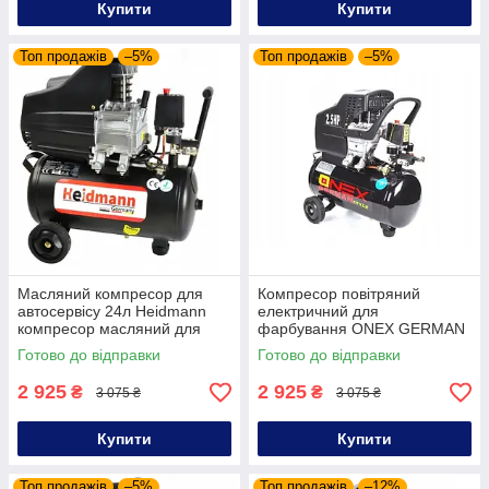
Купити
Купити
Топ продажів
–5%
Топ продажів
–5%
Масляний компресор для
Компресор повітряний
автосервісу 24л Heidmann
електричний для
компресор масляний для
фарбування ONEX GERMAN
гаража повітряний
компресор масляний 24
Готово до відправки
Готово до відправки
компресор з об'ємом
літри компресор 24л
резервуара 24 літри
2 925
2 925
₴
₴
3 075 ₴
3 075 ₴
Купити
Купити
Топ продажів
–5%
Топ продажів
–12%