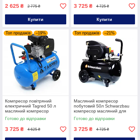
2 625
3 725
₴
₴
2 775 ₴
4 725 ₴
Купити
Купити
Топ продажів
–19%
Топ продажів
–21%
Компресор повітряний
Масляний компресор
електричний Tagred 50 л
побутовий 50л Schwarzbau
масляний компресор
компресор масляний для
побутовий
СТО
Готово до відправки
Готово до відправки
3 725
3 725
₴
₴
4 625 ₴
4 725 ₴