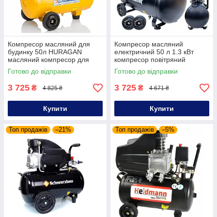
Компресор масляний для
Компресор масляний
будинку 50л HURAGAN
електричний 50 л 1.3 кВт
масляний компресор для
компресор повітряний
гаража та СТО
побутовий
Готово до відправки
Готово до відправки
3 725
3 725
₴
₴
4 825 ₴
4 671 ₴
Купити
Купити
Топ продажів
–21%
Топ продажів
–5%