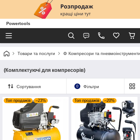
Powertools
Товари та послуги
⚙️ Компресори та пневмоінструмент
(Комплектуючі для компресорів)
Сортування
0
Фільтри
Топ продажів
–23%
Топ продажів
–20%