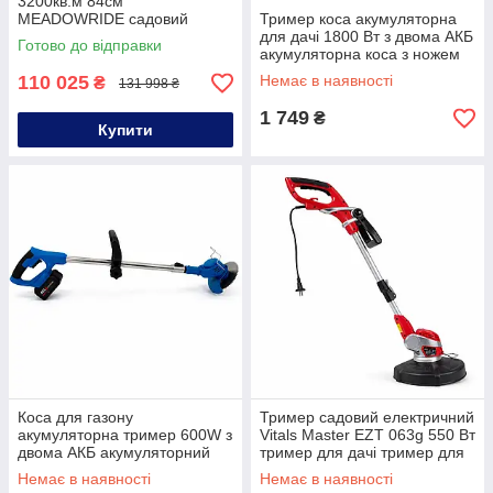
3200кв.м 84см
MEADOWRIDE садовий
Тример коса акумуляторна
райдер для косіння трави
для дачі 1800 Вт з двома АКБ
Готово до відправки
акумуляторна коса з ножем
електрокоса для трави
110 025
Немає в наявності
₴
131 998 ₴
1 749
₴
Купити
Коса для газону
Тример садовий електричний
акумуляторна тример 600W з
Vitals Master EZT 063g 550 Вт
двома АКБ акумуляторний
тример для дачі тример для
тример для трави тример з
саду
Немає в наявності
Немає в наявності
акумулятором