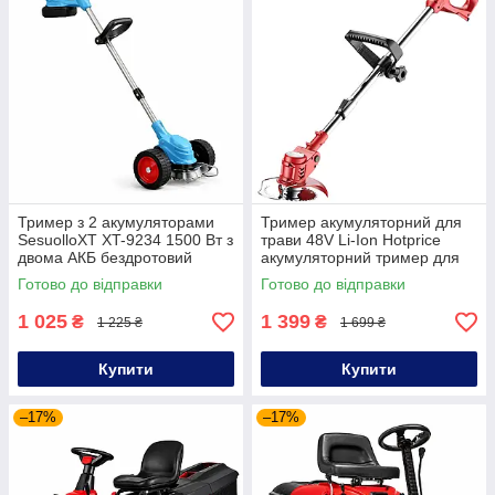
Тример з 2 акумуляторами
Тример акумуляторний для
SesuolloXT XT-9234 1500 Вт з
трави 48V Li-Ion Hotprice
двома АКБ бездротовий
акумуляторний тример для
тример для газону на
газону
Готово до відправки
Готово до відправки
колесах
1 025
1 399
₴
₴
1 225 ₴
1 699 ₴
Купити
Купити
–17%
–17%