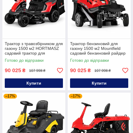
Трактор з травозбірником для
Трактор бензиновий для
газону 1500 м2 HORTMASZ
газону 1500 м2 Mountfield
садовий трактор для
садовий бензиновий райдер
приватного будинку
для газону
Готово до відправки
Готово до відправки
90 025
90 025
₴
₴
107 998 ₴
107 998 ₴
Купити
Купити
–17%
–17%