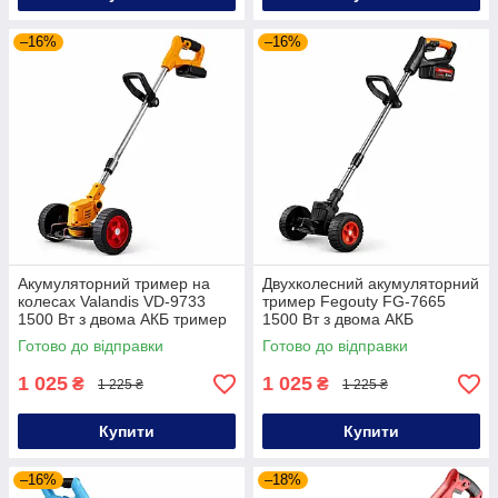
–16%
–16%
Акумуляторний тример на
Двухколесний акумуляторний
колесах Valandis VD-9733
тример Fegouty FG-7665
1500 Вт з двома АКБ тример
1500 Вт з двома АКБ
на колеса акумуляторна коса
бездротовий тример для
Готово до відправки
Готово до відправки
для газону
трави газонокосарка
1 025
1 025
₴
₴
1 225 ₴
1 225 ₴
Купити
Купити
–16%
–18%