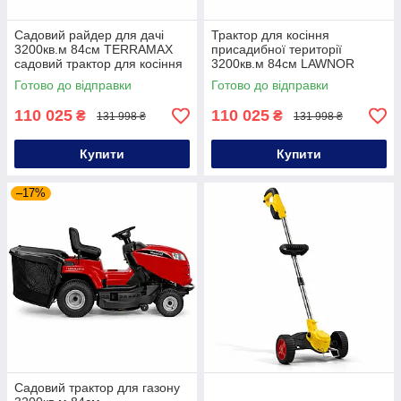
Садовий райдер для дачі
Трактор для косіння
3200кв.м 84см TERRAMAX
присадибної території
садовий трактор для косіння
3200кв.м 84см LAWNOR
трави
садовий трактор для
Готово до відправки
Готово до відправки
ландшафтного догляду
110 025
110 025
₴
₴
131 998 ₴
131 998 ₴
Купити
Купити
–17%
Садовий трактор для газону