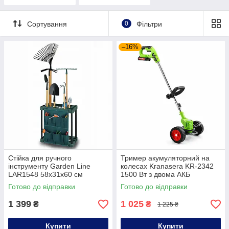
Сортування
0
Фільтри
–16%
Стійка для ручного
Тример акумуляторний на
інструменту Garden Line
колесах Kranasera KR-2342
LAR1548 58x31x60 см
1500 Вт з двома АКБ
підставка для садових
акумуляторна коса з ножем
Готово до відправки
Готово до відправки
дрібниць тримач для
електрокоса для трави
інструментів
1 399
1 025
₴
₴
1 225 ₴
Купити
Купити