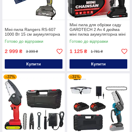
Міні пила для обрізки саду
Міні-пила Rangers RS-607
GARDTECH 2 Aч 4 дюйма
1000 Вт 15 см акумуляторна
міні пилка акумуляторна міні
пилка для обрізки гілок
Готово до відправки
Готово до відправки
2 999
1 125
₴
₴
3 399 ₴
1 781 ₴
Купити
Купити
–37%
–31%