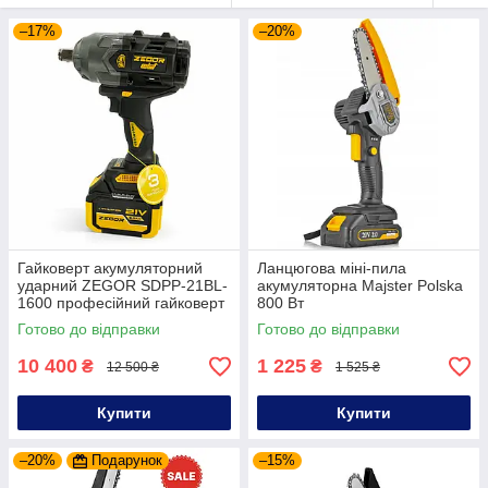
–17%
–20%
Гайковерт акумуляторний
Ланцюгова міні-пила
ударний ZEGOR SDPP-21BL-
акумуляторна Majster Polska
1600 професійний гайковерт
800 Вт
із кейсом безщітковий двигун
Готово до відправки
Готово до відправки
10 400
1 225
₴
₴
12 500 ₴
1 525 ₴
Купити
Купити
–20%
Подарунок
–15%