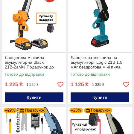
Ланцюгова мініпила
Ланцюгова міні пила на
акумуляторна Black
акумуляторі iLogic 21В 1.5
21В-2аМч| Подарунок до
мАг бездротова міні пила
кожного замовлення
ручна міні пила на
Готово до відправки
Готово до відправки
акумуляторі
1 225
1 125
₴
₴
1 525 ₴
1 325 ₴
Купити
Купити
–29%
Подарунок
–25%
Подарунок