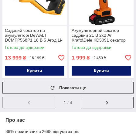
Садовий секатор на
Акумуляторний секатор
акумуляторі DeWALT
садовий 21 В 2х2 Аг
DCMPP568P1 18 В 5 Агод Li-
Kraft&Dele KD5091 секатор
Ion секатор для обрізки
для кущів секатор для
Готово до відправки
Готово до відправки
дерев акумуляторний
обрізки гілок садовий секатор
для дачі
13 999
1 999
₴
₴
16 199 ₴
2 450 ₴
Купити
Купити
Показати ще
1
/ 4
Про нас
88% позитивних з 2688 відгуків за рік