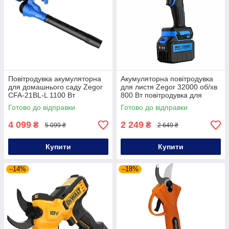
Повітродувка акумуляторна
Акумуляторна повітродувка
для домашнього саду Zegor
для листя Zegor 32000 об/хв
CFA-21BL-L 1100 Вт
800 Вт повітродувка для
акумуляторна садова
двору садова акумуляторна
Готово до відправки
Готово до відправки
повітродувка
4 099
2 249
₴
₴
5 099 ₴
2 649 ₴
Купити
Купити
–14%
–18%