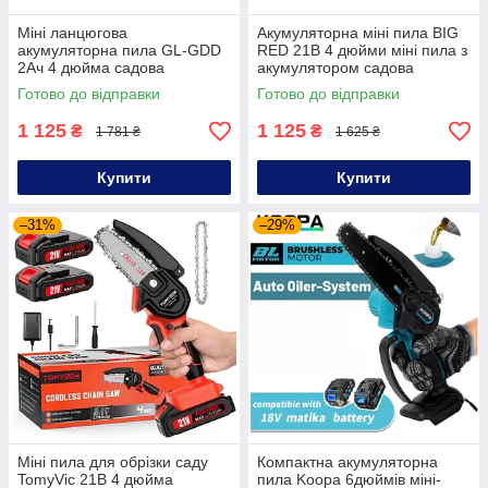
Міні ланцюгова
Акумуляторна міні пила BIG
акумуляторна пила GL-GDD
RED 21В 4 дюйми міні пила з
2Aч 4 дюйма садова
акумулятором садова
електропила акумуляторна
електропила акумуляторна
Готово до відправки
Готово до відправки
пила для садових робіт
1 125
1 125
₴
₴
1 781 ₴
1 625 ₴
Купити
Купити
–31%
–29%
Міні пила для обрізки саду
Компактна акумуляторна
TomyVic 21В 4 дюйма
пила Koopa 6дюймів міні-