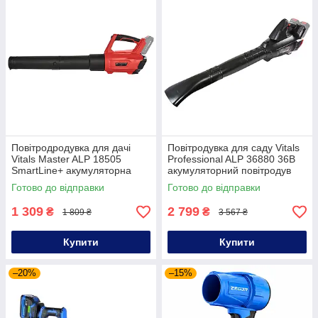
Повітродродувка для дачі
Повітродувка для саду Vitals
Vitals Master ALP 18505
Professional ALP 36880 36В
SmartLine+ акумуляторна
акумуляторний повітродув
садова повітродувка
Готово до відправки
Готово до відправки
1 309
2 799
₴
₴
1 809 ₴
3 567 ₴
Купити
Купити
–20%
–15%