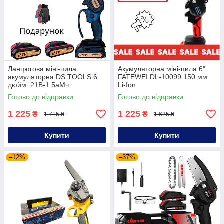
Ланцюгова міні-пила
Акумуляторна міні-пила 6"
акумуляторна DS TOOLS 6
FATEWEI DL-10099 150 мм
дюйм. 21В-1.5аМч
Li-Ion
Готово до відправки
Готово до відправки
1 225
1 225
₴
₴
1 715 ₴
1 625 ₴
Купити
Купити
–12%
–37%