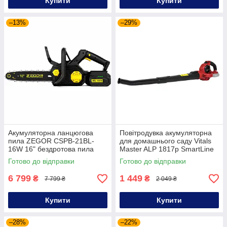
Купити
Купити
–13%
–29%
Акумуляторна ланцюгова
Повітродувка акумуляторна
пила ZEGOR CSPB-21BL-
для домашнього саду Vitals
16W 16" бездротова пила
Master ALP 1817p SmartLine
для дерева акумуляторна
акумуляторна воздуходувка
Готово до відправки
Готово до відправки
ланцюгова пилка
6 799
1 449
₴
₴
7 799 ₴
2 049 ₴
Купити
Купити
–28%
–22%