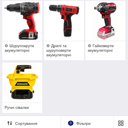
⚙️ Шурупокрути
⚙️ Дрилі та
⚙️ Гайковерти
акумуляторні
шуруповерти
акумуляторні
акумуляторні
Ручні сівалки
Сортування
0
Фільтри