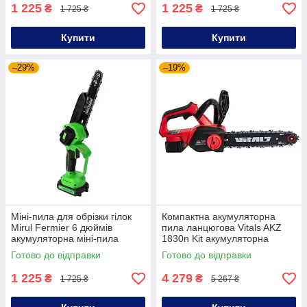
1 225
1 225
₴
₴
1 725 ₴
1 725 ₴
Купити
Купити
–29%
–19%
Міні-пила для обрізки гілок
Компактна акумуляторна
Mirul Fermier 6 дюймів
пила ланцюгова Vitals AKZ
акумуляторна міні-пила
1830n Kit акумуляторна
бездротова пила з АКБ і ЗУ
Готово до відправки
Готово до відправки
1 225
4 279
₴
₴
1 725 ₴
5 267 ₴