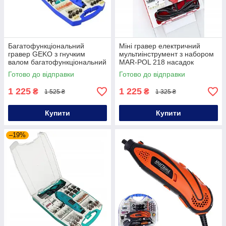
Багатофункціональний
Міні гравер електричний
гравер GEKO з гнучким
мультиінструмент з набором
валом багатофункціональний
MAR-POL 218 насадок
гравер міні-гравер з
мережевий гравер
Готово до відправки
Готово до відправки
комплектом насадок
електричний
багатофункціональний
1 225
1 225
₴
₴
1 525 ₴
1 325 ₴
гравер
Купити
Купити
–19%