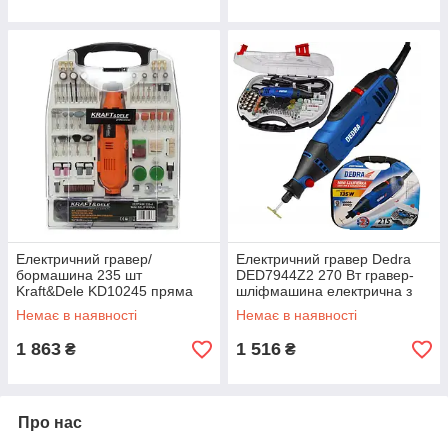
Електричний гравер/
Електричний гравер Dedra
бормашина 235 шт
DED7944Z2 270 Вт гравер-
Kraft&Dele KD10245 пряма
шліфмашина електрична з
шліфувальна машина
набором насадок гравер з
Немає в наявності
Немає в наявності
насадками
1 863
1 516
₴
₴
Про нас