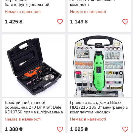
багатофункціональний
комплекті
гравер з насадками
Немає в наявності
Немає в наявності
електричний гравер
1 425
1 149
₴
₴
Електричний гравер/
Гравер з насадками Bituxx
бормашина 270 Вт Kraft Dele
HD17215 135 Вт міні-гравер з
KD10750 пряма шліфувальна
комплектом насадок
машина
багатофункціональний
Немає в наявності
Немає в наявності
гравер
1 388
1 625
₴
₴