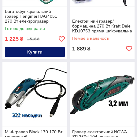
Багатофункціональний
гравер Hengmei HAG4051
270 Вт електрогравер
Електричний гравер/
шліфмашина-гравер
бормашина 270 Вт Kraft Dele
Готово до відправки
електричний з набором
KD10753 пряма шліфувальна
насадок
машина
1 225
Немає в наявності
₴
1 516 ₴
1 889
₴
Купити
Міні-гравер Black 170 170 Вт
Гравер електричний NOWA
мережевий
SP 250d 104 насадки в