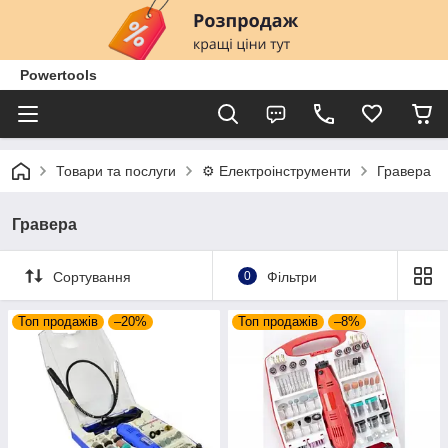
Powertools
Товари та послуги
⚙️ Електроінструменти
Гравера
Гравера
Сортування
0
Фільтри
Топ продажів
–20%
Топ продажів
–8%