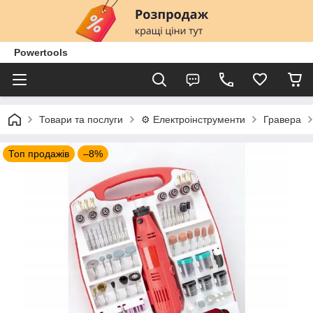
Powertools
Товари та послуги
⚙️ Електроінструменти
Гравера
Топ продажів
–8%