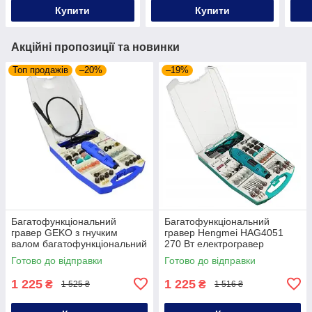
шуруповерт
комплектом насадок
шур
Купити
Купити
Акційні пропозиції та новинки
Топ продажів
–20%
–19%
Багатофункціональний
Багатофункціональний
гравер GEKO з гнучким
гравер Hengmei HAG4051
валом багатофункціональний
270 Вт електрогравер
гравер міні-гравер з
шліфмашина-гравер
Готово до відправки
Готово до відправки
комплектом насадок
електричний з набором
насадок
1 225
1 225
₴
₴
1 525 ₴
1 516 ₴