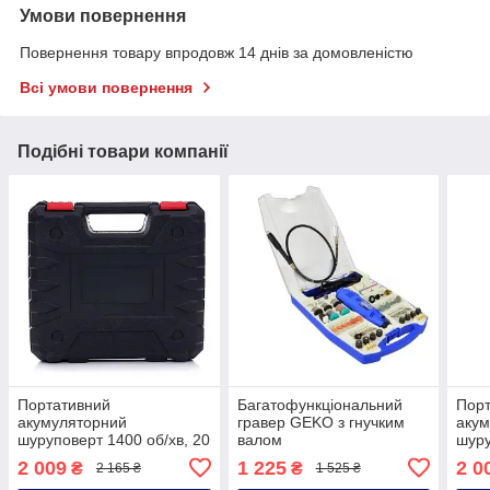
Умови повернення
Повернення товару впродовж 14 днів за домовленістю
Всі умови повернення
Подібні товари компанії
Портативний
Багатофункціональний
Пор
акумуляторний
гравер GEKO з гнучким
аку
шуруповерт 1400 об/хв, 20
валом
шуру
H*m Kraft&Dele KD3068
багатофункціональний
Kraf
2 009
1 225
2 0
₴
₴
2 165 ₴
1 525 ₴
акумуляторний
гравер міні-гравер з
аку