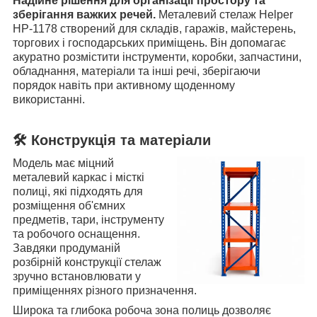
Надійне рішення для організації простору та
зберігання важких речей.
Металевий стелаж Helper
HP-1178 створений для складів, гаражів, майстерень,
торгових і господарських приміщень. Він допомагає
акуратно розмістити інструменти, коробки, запчастини,
обладнання, матеріали та інші речі, зберігаючи
порядок навіть при активному щоденному
використанні.
🛠️ Конструкція та матеріали
Модель має міцний
металевий каркас і місткі
полиці, які підходять для
розміщення об'ємних
предметів, тари, інструменту
та робочого оснащення.
Завдяки продуманій
розбірній конструкції стелаж
зручно встановлювати у
приміщеннях різного призначення.
Широка та глибока робоча зона полиць дозволяє