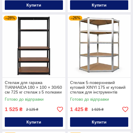
Купити
Купити
–28%
–26%
Стелаж для гаража
Стелаж 5-поверхневий
TIANHAIDA 180 × 100 × 30/60
кутовий XINYI 175 кг кутовий
см 725 кг стелаж з 5 полками
стелаж для інструментів
для складу стелаж
металевий стелаж для
Готово до відправки
Готово до відправки
металевий
зберігання
1 525
1 425
₴
₴
2 125 ₴
1 925 ₴
Купити
Купити