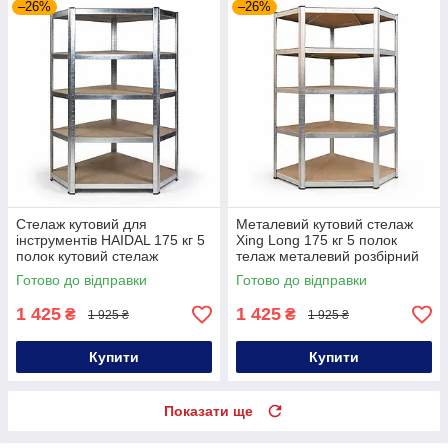
–26%
–26%
Стелаж кутовий для
Металевий кутовий стелаж
інструментів HAIDAL 175 кг 5
Xing Long 175 кг 5 полок
полок кутовий стелаж
телаж металевий розбірний
металевий розбірний стелаж
кутовий офісний стелаж
Готово до відправки
Готово до відправки
для гаража
1 425
1 425
₴
₴
1 925 ₴
1 925 ₴
Купити
Купити
Показати ще