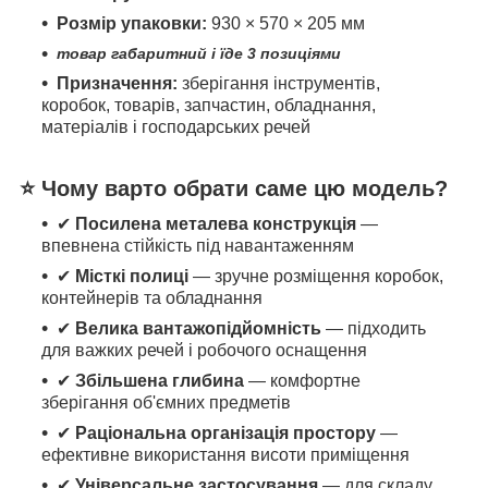
Розмір упаковки:
930 × 570 × 205 мм
товар габаритний і їде 3 позиціями
Призначення:
зберігання інструментів,
коробок, товарів, запчастин, обладнання,
матеріалів і господарських речей
⭐ Чому варто обрати саме цю модель?
✔
Посилена металева конструкція
—
впевнена стійкість під навантаженням
✔
Місткі полиці
— зручне розміщення коробок,
контейнерів та обладнання
✔
Велика вантажопідйомність
— підходить
для важких речей і робочого оснащення
✔
Збільшена глибина
— комфортне
зберігання об'ємних предметів
✔
Раціональна організація простору
—
ефективне використання висоти приміщення
✔
Універсальне застосування
— для складу,