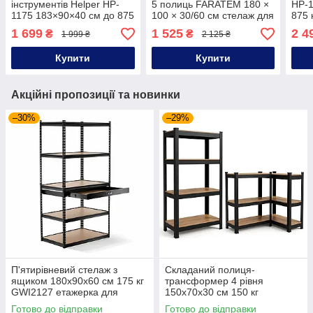
інструментів Helper HP-
5 полиць FARATEM 180 ×
HP-1
1175 183×90×40 см до 875
100 × 30/60 см стелаж для
875 
кг 5 полиць розбірний
комори стелаж для
скла
1 699
1 525
2 4
₴
₴
1 999 ₴
2 125 ₴
стелаж для підвала
підвалу
оцин
стелаж розбірний
Купити
Купити
Акційні пропозиції та новинки
–30%
–29%
П'ятирівневий стелаж з
Складаний полиця-
ящиком 180x90x60 см 175 кг
трансформер 4 рівня
GWI2127 етажерка для
150x70x30 см 150 кг
майстерні стелаж з
GWI0582 стелаж-
Готово до відправки
Готово до відправки