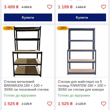
регульованими полицями
трансформер 4-рівнева
полиця у майстерню гараж
3 499
1 199
₴
₴
4 969 ₴
1 683 ₴
Купити
Купити
–29%
–28%
Стелаж металевий
Стелаж для майстерні на 5
BARAMUDA 180 × 100 ×
полиць FARATEM 180 × 100 ×
30/60 см посилений стелаж
30/60 см стелаж для комори
725 кг стелаж розбірний для
стелаж для підвалу
Готово до відправки
Готово до відправки
інструментів
1 525
1 525
₴
₴
2 135 ₴
2 125 ₴