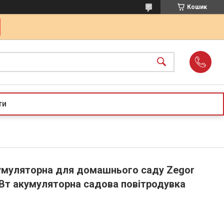
Кошик
ти
умуляторна для домашнього саду Zegor
 Вт акумуляторна садова повітродувка