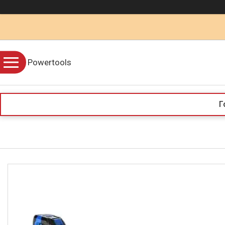
Powertools
Г