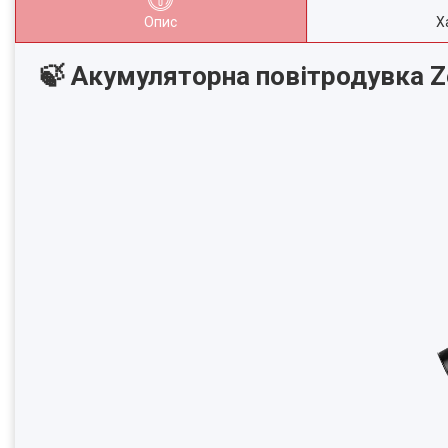
Опис
Х
🍃 Акумуляторна повітродувка 