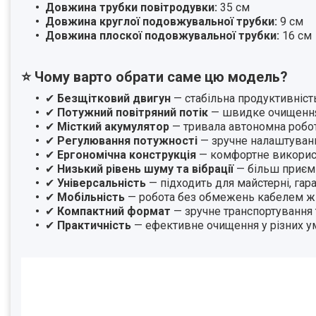
Довжина трубки повітродувки:
35 см
Довжина круглої подовжувальної трубки:
9 см
Довжина плоскої подовжувальної трубки:
16 см
⭐ Чому варто обрати саме цю модель?
✔
Безщітковий двигун
— стабільна продуктивність
✔
Потужний повітряний потік
— швидке очищення 
✔
Місткий акумулятор
— тривала автономна робо
✔
Регулювання потужності
— зручне налаштуванн
✔
Ергономічна конструкція
— комфортне викорис
✔
Низький рівень шуму та вібрації
— більш приєм
✔
Універсальність
— підходить для майстерні, гар
✔
Мобільність
— робота без обмежень кабелем 
✔
Компактний формат
— зручне транспортування 
✔
Практичність
— ефективне очищення у різних у