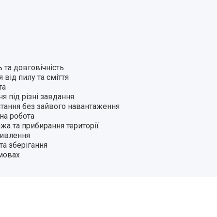
 та довговічність
від пилу та сміття
та
я під різні завдання
тання без зайвого навантаження
на робота
ажа та прибирання території
живлення
та зберігання
мовах