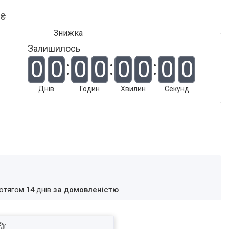
 ₴
Залишилось
0
0
0
0
0
0
0
0
Днів
Годин
Хвилин
Секунд
ротягом 14 днів
за домовленістю