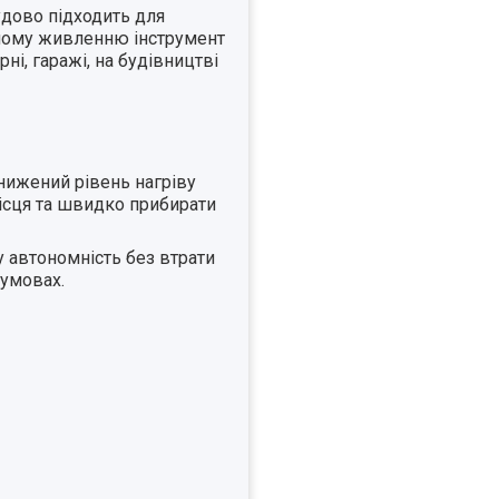
дово підходить для
омному живленню інструмент
і, гаражі, на будівництві
нижений рівень нагріву
ісця та швидко прибирати
у автономність без втрати
 умовах.