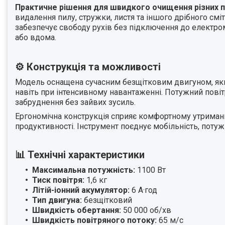
Практичне рішення для швидкого очищення різних п
видалення пилу, стружки, листя та іншого дрібного смі
забезпечує свободу рухів без підключення до електром
або вдома.
⚙ Конструкція та можливості
Модель оснащена сучасним безщітковим двигуном, який
навіть при інтенсивному навантаженні. Потужний пові
забруднення без зайвих зусиль.
Ергономічна конструкція сприяє комфортному утриманню
продуктивності. Інструмент поєднує мобільність, потуж
📊 Технічні характеристики
Максимальна потужність:
1100 Вт
Тиск повітря:
1,6 кг
Літій-іонний акумулятор:
6 А·год
Тип двигуна:
безщітковий
Швидкість обертання:
50 000 об/хв
Швидкість повітряного потоку:
65 м/с