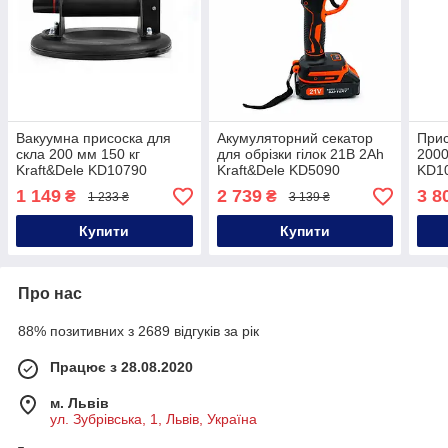
Вакуумна присоска для
Акумуляторний секатор
Прис
скла 200 мм 150 кг
для обрізки гілок 21В 2Ah
2000
Kraft&Dele KD10790
Kraft&Dele KD5090
KD10
присоска вакуумна
акумуляторний садовий
вібр
1 149
2 739
3 8
₴
₴
1 233 ₴
3 139 ₴
секатор
Купити
Купити
Про нас
88% позитивних з 2689 відгуків за рік
Працює з 28.08.2020
м. Львів
ул. Зубрівська, 1, Львів, Україна