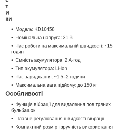
т
и
ки
Модель: KD10458
Номінальна напруга: 21 В
Час роботи на максимальній швидкості: ~15
годин
Ємність акумулятора: 2 А·год
Тип акумулятора: Li-Ion
Час заряджання: ~1,5–2 години
Максимальна вага підйому: до 150 кг
Особливості
Функція вібрації для видалення повітряних
бульбашок
Плавне регулювання швидкості вібрації
Компактний розмір і зручність використання