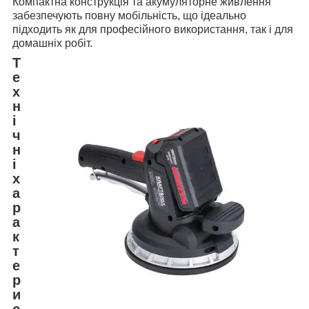
Компактна конструкція та акумуляторне живлення
забезпечують повну мобільність, що ідеально
підходить як для професійного використання, так і для
домашніх робіт.
Т
е
х
н
і
ч
н
і
х
а
р
а
к
т
е
р
и
с