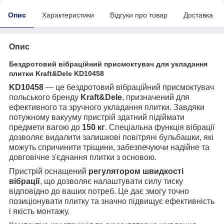
Опис
Характеристики
Відгуки про товар
Доставка
Опис
Бездротовий вібраційний присмоктувач для укладання
плитки Kraft&Dele KD10458
KD10458
— це бездротовий вібраційний присмоктувач
польського бренду
Kraft&Dele
, призначений для
ефективного та зручного укладання плитки. Завдяки
потужному вакууму пристрій здатний підіймати
предмети вагою до
150 кг
. Спеціальна функція вібрації
дозволяє видалити залишкові повітряні бульбашки, які
можуть спричинити тріщини, забезпечуючи надійне та
довговічне з'єднання плитки з основою.
Пристрій оснащений
регулятором швидкості
вібрації
, що дозволяє налаштувати силу тиску
відповідно до ваших потреб. Це дає змогу точно
позиціонувати плитку та значно підвищує ефективність
і якість монтажу.