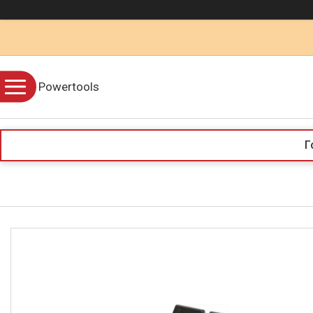
Powertools
Г