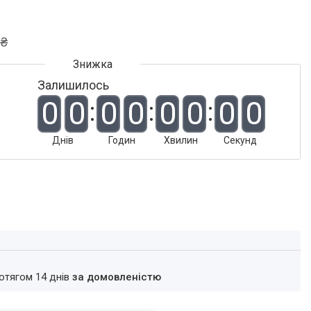
 ₴
Залишилось
0
0
0
0
0
0
0
0
Днів
Годин
Хвилин
Секунд
ротягом 14 днів
за домовленістю