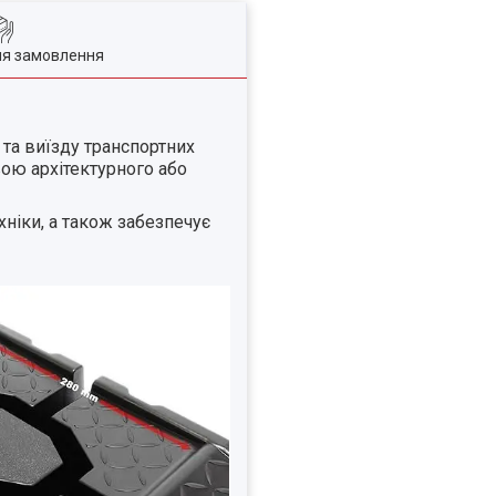
ля замовлення
та виїзду транспортних
вою архітектурного або
хніки, а також забезпечує