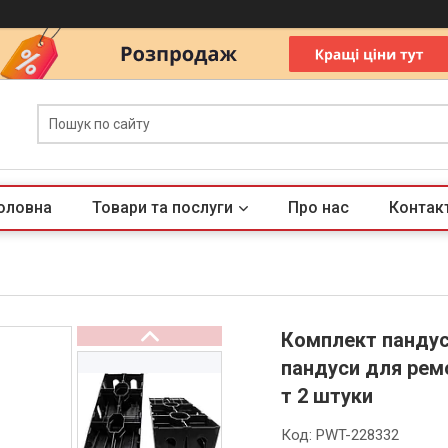
оловна
Товари та послуги
Про нас
Контак
Комплект пандусі
пандуси для рем
т 2 штуки
Код:
PWT-228332