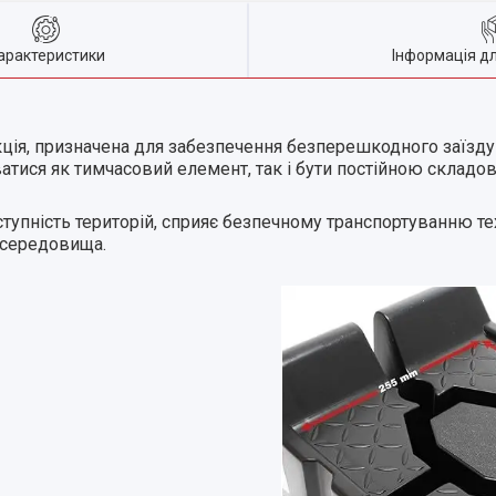
арактеристики
Інформація д
ція, призначена для забезпечення безперешкодного заїзду 
ватися як тимчасовий елемент, так і бути постійною складо
ступність територій, сприяє безпечному транспортуванню те
 середовища.