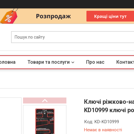
оловна
Товари та послуги
Про нас
Контак
Ключі ріжково-на
KD10999 ключі р
Код:
KD-KD10999
Немає в наявності