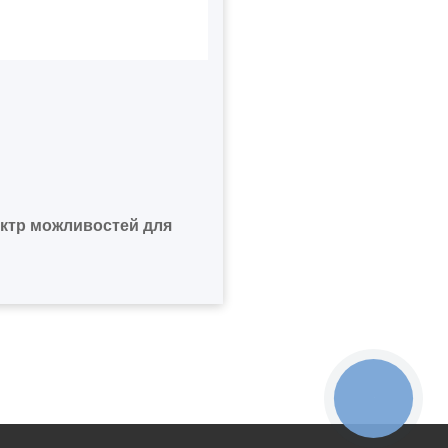
ектр можливостей для
КНОПКА
ЗВ'ЯЗКУ