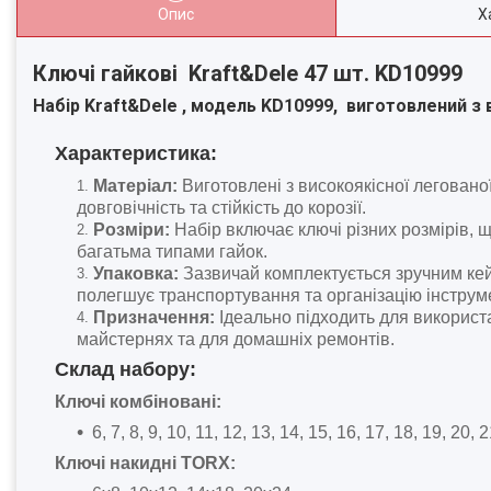
Опис
Х
Ключі гайкові Kraft&Dele 47 шт. KD10999
Набір
Kraft&Dele
, модель
KD10999
,
виготовлений з в
Характеристика:
Матеріал:
Виготовлені з високоякісної легованої
довговічність та стійкість до корозії.
Розміри:
Набір включає ключі різних розмірів, 
багатьма типами гайок.
Упаковка:
Зазвичай комплектується зручним кей
полегшує транспортування та організацію інструме
Призначення:
Ідеально підходить для використ
майстернях та для домашніх ремонтів.
Склад набору:
Ключі комбіновані:
6, 7, 8, 9, 10, 11, 12, 13, 14, 15, 16, 17, 18, 19, 20, 
Ключі накидні TORX: