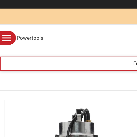
Powertools
Г