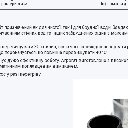
арактеристики
Інформація д
призначений як для чистої, так і для брудної води. Завд
чуванням стічних вод та інших забруднених рідин з макси
 перевищувати 30 хвилин, після чого необхідно перервати 
о перекачується, не повинна перевищувати 40 °C.
ує дуже ефективну роботу. Агрегат виготовлено з високояк
втоматичним поплавцевим вимикачем.
с у разі перегріву.