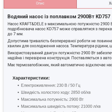
Опис
Х
Водяний насос із поплавком 2900Bт KD757
Насос KRAFT&DELE з максимальною потужністю 2900 Вт 
подрібнювача насос KD757 може справлятися з перека
до 7 мм.
Допустима тривалість безперервної роботи не повинна
хвилин для охолодження насоса. Температура рідини, щ
Використовуваний двигун потужністю 2900 Вт забезпеч
надійна і перевірена конструкція. Поставляється з а
Має термозапобіжник, який автоматично відключає насо
Характеристики:
Електроживлення: 230 В / 50 Гц
Швидкість холостого ходу: 2850 об/хв
Максимальна потужність: 2900 Вт
Максимальна швидкість потоку: 21000 л/хв