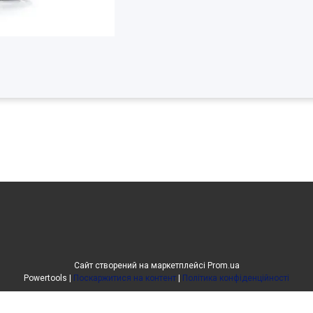
Сайт створений на маркетплейсі
Prom.ua
Powertools |
Поскаржитися на контент
|
Політика конфіденційності