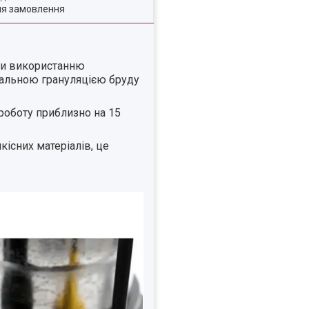
ля замовлення
яки використанню
мальною грануляцією бруду
роботу приблизно на 15
існих матеріалів, це