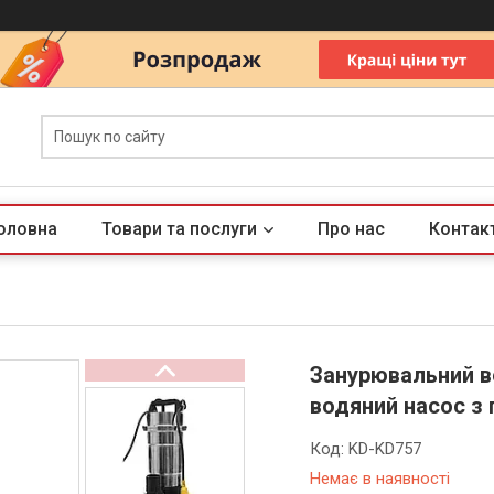
оловна
Товари та послуги
Про нас
Контак
Занурювальний во
водяний насос з
Код:
KD-KD757
Немає в наявності