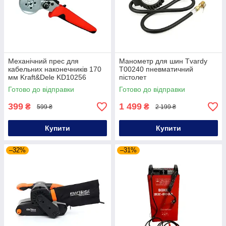
Механічний прес для
Манометр для шин Tvardy
кабельних наконечників 170
T00240 пневматичний
мм Kraft&Dele KD10256
пістолет
обтискач наконечників
Готово до відправки
Готово до відправки
399
1 499
₴
₴
599 ₴
2 199 ₴
Купити
Купити
–32%
–31%