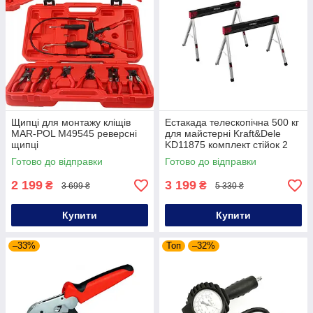
Щипці для монтажу кліщів
Естакада телескопічна 500 кг
MAR-POL M49545 реверсні
для майстерні Kraft&Dele
щипці
KD11875 комплект стійок 2
шт
Готово до відправки
Готово до відправки
2 199
3 199
₴
₴
3 699 ₴
5 330 ₴
Купити
Купити
–33%
Топ
–32%