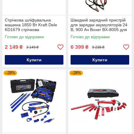
Стрічкова шліфувальна
Швидкий зарядний пристрій
машина 1850 Вт Kraft Dele
для зарядки акумуляторів 24
KD1679 стрічкова
В, 900 Ач Boxer BX-8005 для
шліфмашина
авто
Готово до відправки
Готово до відправки
2 149
6 399
₴
₴
3 149 ₴
9 238 ₴
Купити
Купити
–28%
–28%