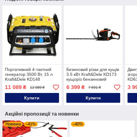
Портативний 4-тактний
Безиновий різак для кущів
Двиг
генератор 3500 Вт, 15 л
3.5 кВт Kraft&Dele KD173
зго
Kraft&Dele KD148
кущоріз бензиновий
KD63
генератор бензиновий
мм м
11 089
6 399
3 9
₴
₴
12 089 ₴
7 691 ₴
бенз
Купити
Купити
Акційні пропозиції та новинки
Новинка
–41%
–40%