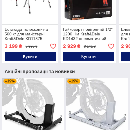
Естакада телескопічна
Гайковерт повітряний 1/2"
Елек
500 кг для майстерні
1200 Нм Kraft&Dele
для 
Kraft&Dele KD11875
KD1432 пневматичний
Kraf
комплект стійок 2 шт
ударний гайковерт
гайк
3 199
2 929
2 9
₴
₴
5 330 ₴
3 141 ₴
Купити
Купити
Акційні пропозиції та новинки
–19%
–19%