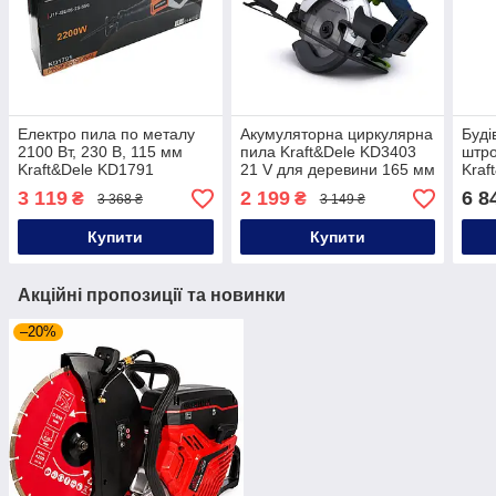
Електро пила по металу
Акумуляторна циркулярна
Буді
2100 Вт, 230 В, 115 мм
пила Kraft&Dele KD3403
штро
Kraft&Dele KD1791
21 V для деревини 165 мм
Kraf
електрична пила
для 
3 119
2 199
6 8
₴
₴
3 368 ₴
3 149 ₴
шабельна
елек
бето
Купити
Купити
Акційні пропозиції та новинки
–20%