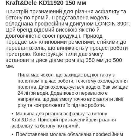
Kraft&Dele KD11920 150 мм
Пристрій призначений для різання асфальту та
бетону по прямій. Представлена модель
обладнана професійним двигуном LONCIN 390F.
Цей бренд відомий високою якістю й
довговічністю своєї продукції. Привод
передається клиновими ременями, стійкими до
перевантажень, що виникають у процесі роботи
пристрою. Конструкція пили дає змогу
встановити диск діаметром від 350 мм до 500
мм.
Пила має чохол, що захищає від контакту з
полотном під час роботи, і систему охолодження
полотна. Диск охолоджується водою, бак вміщає
24 літри води. Додатковою перевагою є
напрямна, що дає змогу точно виставляти лінії
різу та контролювати їх під час роботи.
Машина для різання асфальту та бетону
Kraft&Dele. Пристрій призначений для різання
асфальту та бетону по прямій.
Представлена модель обладнана професійним