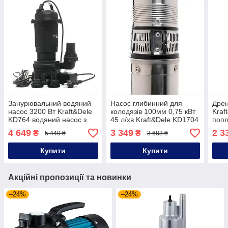
Занурювальний водяний
Насос глибинний для
Дрен
насос 3200 Вт Kraft&Dele
колодязів 100мм 0,75 кВт
Kraf
KD764 водяний насос з
45 л/хв Kraft&Dele KD1704
попл
поплавком
глибинний насос
4 649
3 349
2 3
₴
₴
5 449 ₴
3 683 ₴
занурювальний
Купити
Купити
Акційні пропозиції та новинки
–24%
–24%