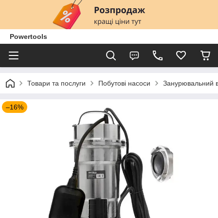
Powertools
Товари та послуги
Побутові насоси
Занурювальний в
–16%