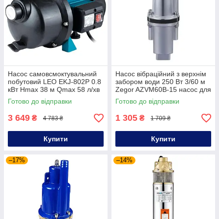
Насос самовсмоктувальний
Насос вібраційний з верхнім
побутовий LEO EKJ-802P 0.8
забором води 250 Вт 3/60 м
кВт Hmax 38 м Qmax 58 л/хв
Zegor AZVM60B-15 насос для
для свердловини
перекачування води
Готово до відправки
Готово до відправки
3 649
1 305
₴
₴
4 783 ₴
1 709 ₴
Купити
Купити
–17%
–14%