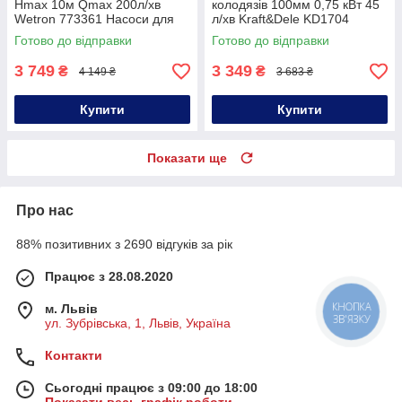
Hmax 10м Qmax 200л/хв
колодязів 100мм 0,75 кВт 45
Wetron 773361 Насоси для
л/хв Kraft&Dele KD1704
відведення стічних вод
глибинний насос
Готово до відправки
Готово до відправки
занурювальний
3 749
3 349
₴
₴
4 149 ₴
3 683 ₴
Купити
Купити
Показати ще
Про нас
88% позитивних з 2690 відгуків за рік
Працює з 28.08.2020
КНОПКА
м. Львів
ЗВ'ЯЗКУ
ул. Зубрівська, 1, Львів, Україна
Контакти
Сьогодні працює з 09:00 до 18:00