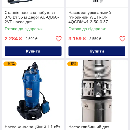
Станція насосна побутова
Насос занурювальний
370 Вт 35 м Zegor AU-QB60-
глибинний WETRON
2VT насос для
4QGDMw1.2-50-0.37
перекачування чистої води
шнековий Ø96 мм для
Готово до відправки
Готово до відправки
свердловини
2 284
3 159
₴
₴
2 599 ₴
3 559 ₴
Купити
Купити
–10%
–9%
Насос каналізаційний 1.1 кВт
Насос глибинний для