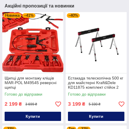
Акційні пропозиції та новинки
Новинка
–41%
–40%
Щипці для монтажу кліщів
Естакада телескопічна 500 кг
MAR-POL M49545 реверсні
для майстерні Kraft&Dele
щипці
KD11875 комплект стійок 2
шт
Готово до відправки
Готово до відправки
2 199
3 199
₴
₴
3 699 ₴
5 330 ₴
Купити
Купити
–33%
Топ
–32%