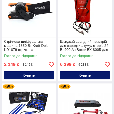
Стрічкова шліфувальна
Швидкий зарядний пристрій
машина 1850 Вт Kraft Dele
для зарядки акумуляторів 24
KD1679 стрічкова
В, 900 Ач Boxer BX-8005 для
шліфмашина
авто
Готово до відправки
Готово до відправки
2 149
6 399
₴
₴
3 149 ₴
9 238 ₴
Купити
Купити
–28%
–28%