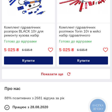
Комплект гідравлічних
Комплект гідравлічних
розпірок BLACK 10т для
розтяжок Torin 10т в кейсі
ремонту кузова набір
набір гідравлічного
гідравлічних розширювачів
інструмента для ремонту
Готово до відправки
Готово до відправки
для автомобілів
кузова
5 025
5 025
₴
₴
6 935 ₴
6 935 ₴
Купити
Купити
Показати ще
Про нас
88% позитивних з 2681 відгука за рік
КНОПКА
Працює з 28.08.2020
ЗВ'ЯЗКУ