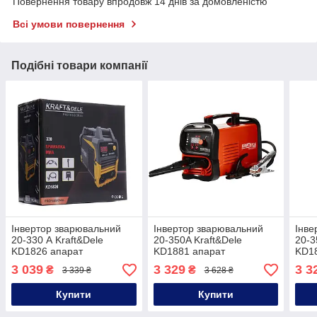
Повернення товару впродовж 14 днів за домовленістю
Всі умови повернення
Подібні товари компанії
Інвертор зварювальний
Інвертор зварювальний
Інве
20-330 А Kraft&Dele
20-350A Kraft&Dele
20-3
KD1826 апарат
KD1881 апарат
KD1
зварювальний
зварювальний
зва
3 039
3 329
3 3
₴
₴
3 339 ₴
3 628 ₴
Купити
Купити