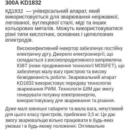
300A KD1832
КД1832 — універсальний апарат, який
використовується для зварювання неіржавкої,
легованої, вуглецевої сталі, міді та інших
кольорових металів. Можуть використовуватися
різні типи кислотних, основних і целюлозних
електродів.
Високоефективний інвертор забезпечує постійну
електричну дугу. Джерело електроенергії, що
складається з високопродуктивного випрямляча
IGBT (нове продовження технології MOSFET), що
забезпечує малу вагу пристрою та високу
безвідмовність роботи. Зварювальний апарат
KD1832 використовує передову технологію
зварювання PWM. Технологія ШІМ дає змогу
генерувати потужну електроенергію,
використовувану для зварювання та різання.
Дуже малі зовнішні габарити та мала вага, нечутливий
для цього класу пристроїв, приблизно 3,5 кг. Це дає
змогу зварювальцю вільно працювати в будь-яких
умовах і в будь-якому положенні. Оптимальне