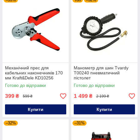
Механічний прес для
Манометр для шин Tvardy
кабельних наконечників 170
T00240 пневматичний
мм Kraft&Dele KD10256
пістолет
обтискач наконечників
Готово до відправки
Готово до відправки
399
1 499
₴
₴
599 ₴
2 199 ₴
Купити
Купити
–32%
–31%