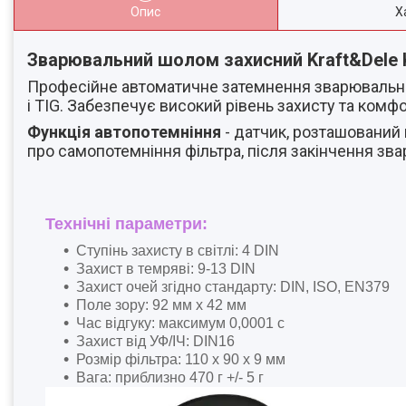
Опис
Х
Зварювальний шолом захисний Kraft&Dele
Професійне автоматичне затемнення зварювально
і TIG. Забезпечує високий рівень захисту та комф
Функція автопотемніння
- датчик, розташований 
про самопотемніння фільтра, після закінчення зва
Технічні параметри:
Ступінь захисту в світлі: 4 DIN
Захист в темряві: 9-13 DIN
Захист очей згідно стандарту: DIN, ISO, EN379
Поле зору: 92 мм x 42 мм
Час відгуку: максимум 0,0001 с
Захист від УФ/ІЧ: DIN16
Розмір фільтра: 110 x 90 x 9 мм
Вага: приблизно 470 г +/- 5 г