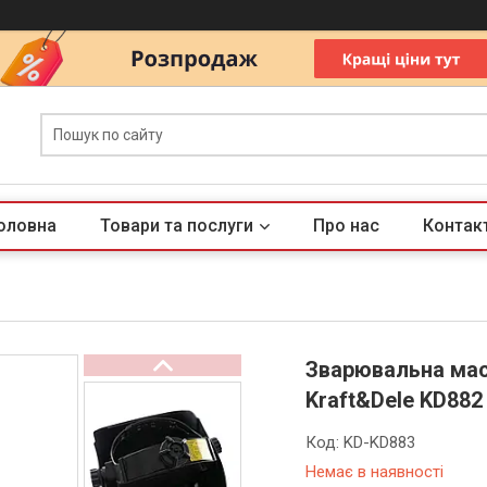
оловна
Товари та послуги
Про нас
Контак
Зварювальна мас
Kraft&Dele KD88
Код:
KD-KD883
Немає в наявності