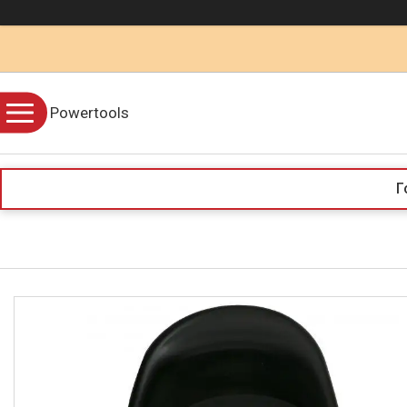
Powertools
Г