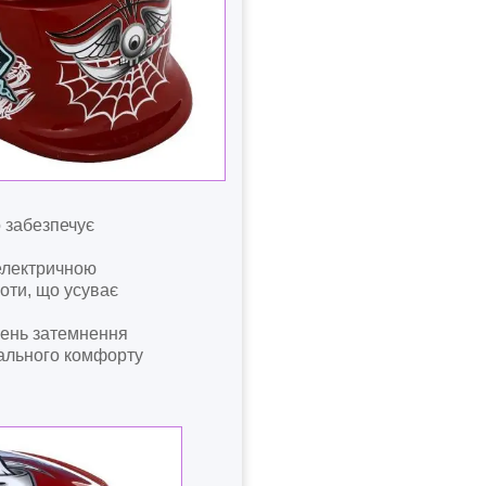
 забезпечує
електричною
оти, що усуває
вень затемнення
ального комфорту