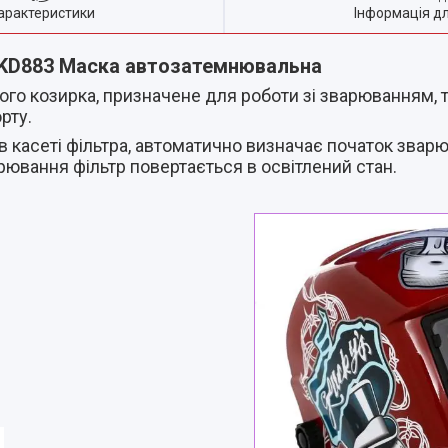
арактеристики
Інформація д
 KD883 Маска автозатемнювальна
го козирка, призначене для роботи зі зварюванням,
орту.
в касеті фільтра, автоматично визначає початок звар
рювання фільтр повертається в освітлений стан.