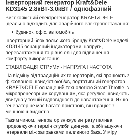
Інверторний генератор Kraft&Dele
KD3145 2.8кВт-3.0кВт / однофазний
Високоякісний електрогенератор KRAFT&DELE
ідеально підходить для аварійного електропостачання:
будинок, офіс, автомобіль
Інверторний блок польського бренду Kraft&Dele моделі
KD3145 оснащений індикаторами: напруги,
перевантаження та рівня олії для підвищення
комфорту використання.
СТАБІЛІЗАЦІЯ СТРУМУ - НАПРУГА І ЧАСТОТА
На відміну від традиційних генераторів, які працюють з
фіксованою швидкістю/об/хв, портативний генератор
KRAFT&DELE оснащений технологією Smart Throttle із
мікропроцесорним керуванням, яка регулює швидкість
двигуна у точній відповідності до навантаження. Якщо
генератор не має багато пристроїв, він працює з
меншою швидкістю.
Таким чином, генератор знижує витрату палива,
продовжуючи термін служби двигуна та збільшуючи
інтервали між заправками паливного бака. У міру