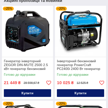
Акційні пропозиції та новинки
–25%
–20%
Генератор інверторний
Інверторний бензиновий
ZEGOR DIN-MUTE 2500 2.5
генератор PowerCraft
кВт генератор бензиновий
PC2400i 2400 Вт генератор
інверторного типу
для дому генератор
Готово до відправки
Готово до відправки
інверторний
21 449
10 025
₴
₴
28 598,67 ₴
12 525 ₴
Купити
Купити
–20%
–20%