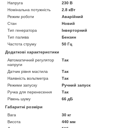
Напруга
230 В
Номінальна потужність
2.8 кВт
Режим роботи
Аварійний
Стан
Новий
Тип генератора
Інверторний
Тип палива
Бензин
Частота струму
50 Гц
Додаткові характеристики
Автоматичний регулятор
Так
напруги
Датчик рівня мастила
Так
Наявність вольтметра
Так
Режими запуску
Ручний запуск
Ручка для перенесення
Так
Рівень шуму
66 дБ
Габаритні розміри
Вага
30 кг
Висота
440 мм