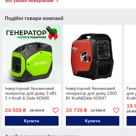
Всі умови повернення
Подібні товари компанії
Інверторний бензиновий
Інверторний бензиновий
Гене
генератор для дому 3 кВт,
генератор для дому 2300
для 
3 л Kraft & Dele KD685
Вт Kraft&Dele KD697
Kraf
бензиновий генератор
бензиновий генератор
230 
19 
інверторний
бенз
24 559
20 739
₴
₴
26 559 ₴
22 556 ₴
25 63
Купити
Купити