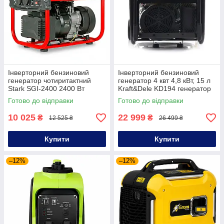
Інверторний бензиновий
Інверторний бензиновий
генератор чотиритактний
генератор 4 квт 4,8 кВт, 15 л
Stark SGI-2400 2400 Вт
Kraft&Dele KD194 генератор
генератор для заміського
інверторний
Готово до відправки
Готово до відправки
будинку портативний
10 025
22 999
₴
₴
12 525 ₴
26 499 ₴
Купити
Купити
–12%
–12%