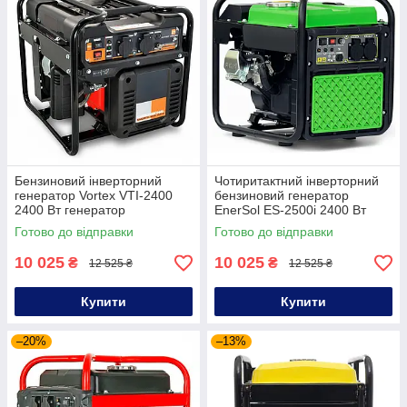
Бензиновий інверторний
Чотиритактний інверторний
генератор Vortex VTI-2400
бензиновий генератор
2400 Вт генератор
EnerSol ES-2500i 2400 Вт
інверторний генератор для
портативний генератор для
Готово до відправки
Готово до відправки
дому
дому та дачі
10 025
10 025
₴
₴
12 525 ₴
12 525 ₴
Купити
Купити
–20%
–13%