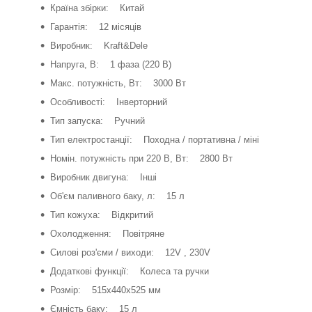
Країна збірки: Китай
Гарантія: 12 місяців
Виробник: Kraft&Dele
Напруга, В: 1 фаза (220 В)
Макс. потужність, Вт: 3000 Вт
Особливості: Інверторний
Тип запуска: Ручний
Тип електростанції: Походна / портативна / міні
Номін. потужність при 220 В, Вт: 2800 Вт
Виробник двигуна: Інші
Об'єм паливного баку, л: 15 л
Тип кожуха: Відкритий
Охолодження: Повітряне
Силові роз'єми / виходи: 12V , 230V
Додаткові функції: Колеса та ручки
Розмір: 515x440x525 мм
Ємність баку: 15 л