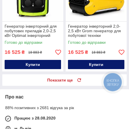
Генератор інверторний для
Генератор інверторний 2,0-
побутових приладів 2,0-2,5
2,5 кВт Grom генератор для
кВт Optimat інверторний
побутової техніки
генератор для зарядної
інверторного типу
Готово до відправки
Готово до відправки
станції
16 525
16 525
₴
₴
18 883 ₴
18 883 ₴
Купити
Купити
Показати ще
КНОПКА
ЗВ'ЯЗКУ
Про нас
88% позитивних з 2681 відгука за рік
Працює з 28.08.2020
м. Львів