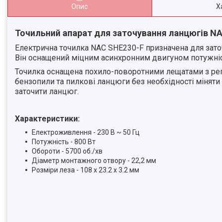
Опис
Х
Точильний апарат для заточування ланцюгів NAC
Електрична точилка NAC SHE230-F призначена для заточ
Він оснащений міцним асинхронним двигуном потужніс
Точилка оснащена похило-поворотними лещатами з регу
бензопили та пилкові ланцюги без необхідності міняти
заточити ланцюг.
Характеристики:
Електроживлення - 230 В ~ 50 Гц
Потужність - 800 Вт
Обороти - 5700 об./хв
Діаметр монтажного отвору - 22,2 мм
Розміри леза - 108 x 23.2 x 3.2 мм