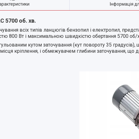
арактеристики
Інформація д
 5700 об. хв.
ування всіх типів ланцюгів бензопил і електропил, предс
тю 800 Вт і максимальною швидкістю обертання 5700 об/х
льованим кутом заточування (кут повороту 35 градусів), 
 місця кріплення, і обмежувачем глибини заточування, що 