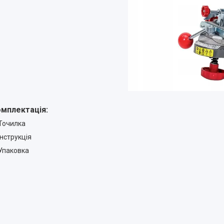
мплектація:
Точилка
Інструкція
Упаковка