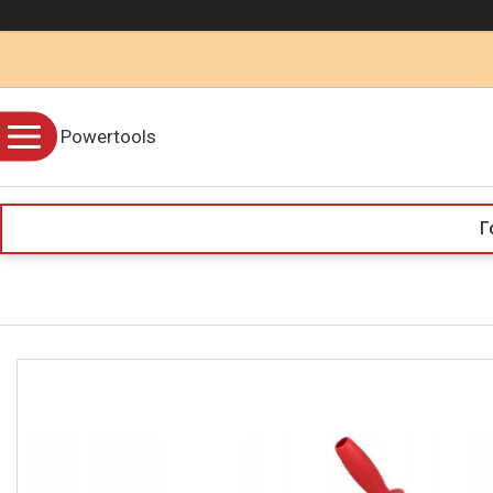
Powertools
Г