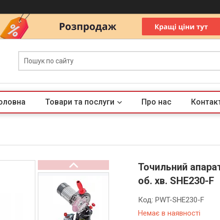
оловна
Товари та послуги
Про нас
Контак
Точильний апара
об. хв. SHE230-F
Код:
PWT-SHE230-F
Немає в наявності