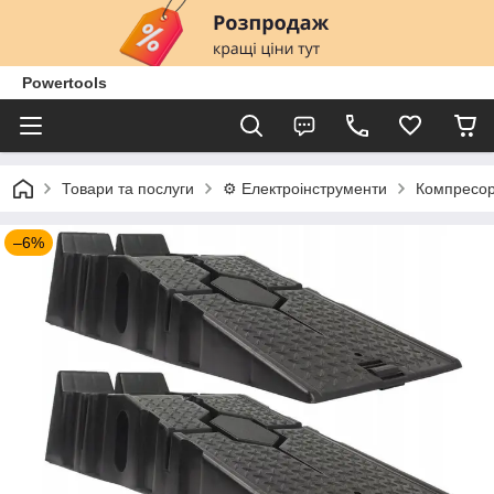
Powertools
Товари та послуги
⚙️ Електроінструменти
Компресор
–6%