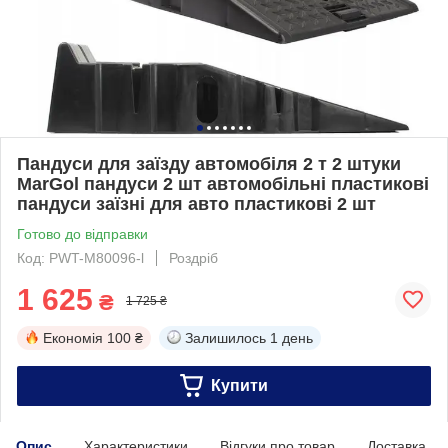
Пандуси для заїзду автомобіля 2 т 2 штуки
MarGol пандуси 2 шт автомобільні пластикові
пандуси заїзні для авто пластикові 2 шт
Готово до відправки
Код: PWT-M80096-l
Роздріб
1 625
₴
1 725 ₴
Економія
100 ₴
Залишилось
1 день
Купити
Опис
Характеристики
Відгуки про товар
Доставка