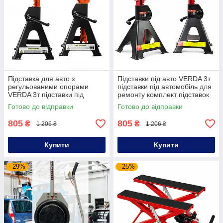
Підставка для авто з
Підставки під авто VERDA 3т
регульованими опорами
підставки під автомобіль для
VERDA 3т підставки під
ремонту комплект підставок
автомобіль для ремонту
під машину
Готово до відправки
Готово до відправки
набір підставок під
автомобіль
805
805
₴
₴
1 206 ₴
1 206 ₴
Купити
Купити
–29%
–25%