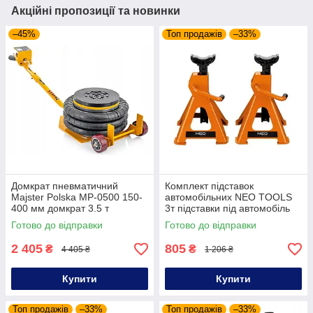
Акційні пропозиції та новинки
–45%
Топ продажів
–33%
Домкрат пневматичний
Комплект підставок
Majster Polska MP-0500 150-
автомобільних NEO TOOLS
400 мм домкрат 3.5 т
3т підставки під автомобіль
страхувальні стійки під
Готово до відправки
Готово до відправки
автомобіль
2 405
805
₴
₴
4 405 ₴
1 206 ₴
Купити
Купити
Топ продажів
–33%
Топ продажів
–33%