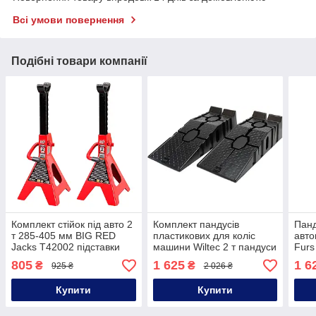
Всі умови повернення
Подібні товари компанії
Комплект стійок під авто 2
Комплект пандусів
Панд
т 285-405 мм BIG RED
пластикових для коліс
авто
Jacks T42002 підставки
машини Wiltec 2 т пандуси
Furs
для автомобіля
для ремонту авто пандуси
авто
805
1 625
1 6
₴
₴
925 ₴
2 026 ₴
для заїзду автомобіля 2 т
авто
2 штуки
Купити
Купити