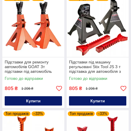
Підставки для ремонту
Підставки під машину
автомобілів GOAT 3т
регульовані Stix Tool JS 3 т
підставки під автомобіль
підставка для автомобіля з
посилені комплект
опорами комплект
Готово до відправки
Готово до відправки
домкратних підставок під
домкратних підставок під
авто
авто
805
805
₴
₴
1 206 ₴
1 206 ₴
Купити
Купити
Топ продажів
–33%
Топ продажів
–33%