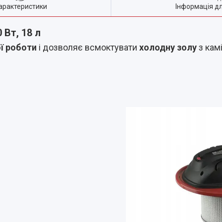
арактеристики
Інформація д
 Вт, 18 л
ї роботи
і дозволяє всмоктувати
холодну золу
з камі