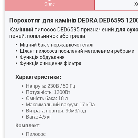
Опис
Х
Порохотяг для камінів DEDRA DED6595 1200
Камінний пилосос DED6595 призначений
для сухо
печей, попільничок або грилів.
Міцний бак з нержавіючої сталі
Шланг пилососа посилений металевими ребрами
Функція обдування
Функція очищення фільтра
Характеристики:
Напруга: 230В / 50 Гц
Потужність: 1200Вт
Ємність бака: 18 л
Максимальний вакуум: 17 кПа
Витрата повітря: 90м3/год
Вага: 4,5 кг
Комплект:
Пилосос