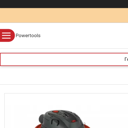
Powertools
Г