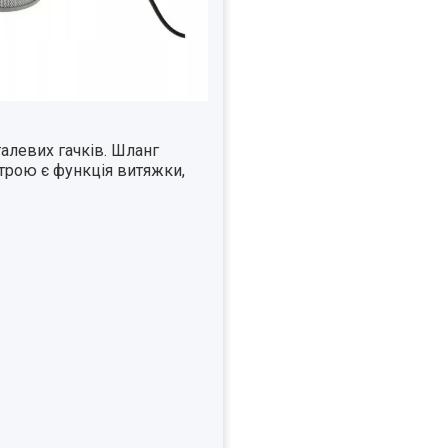
алевих гачків. Шланг
трою є функція витяжки,