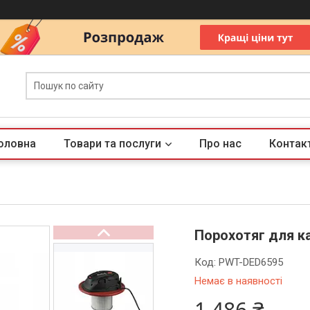
оловна
Товари та послуги
Про нас
Контак
Порохотяг для ка
Код:
PWT-DED6595
Немає в наявності
1 486 ₴