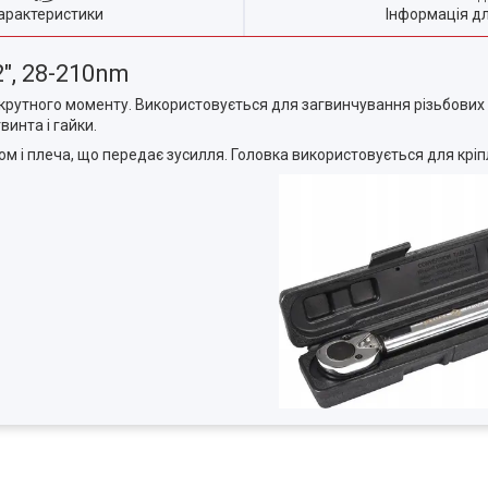
арактеристики
Інформація д
", 28-210nm
рутного моменту. Використовується для загвинчування різьбових
винта і гайки.
м і плеча, що передає зусилля. Головка використовується для кріп