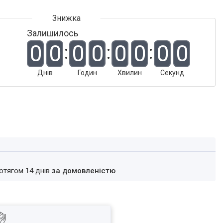
Залишилось
0
0
0
0
0
0
0
0
Днів
Годин
Хвилин
Секунд
ротягом 14 днів
за домовленістю