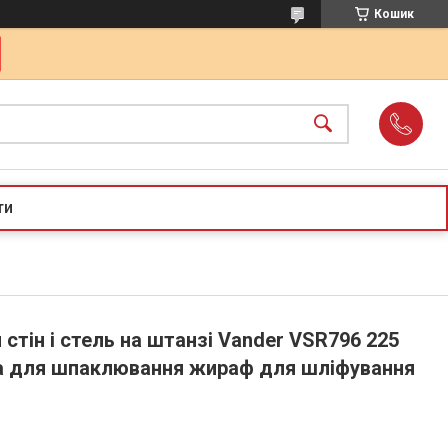
Кошик
ти
тін і стель на штанзі Vander VSR796 225
 для шпаклювання жираф для шліфування