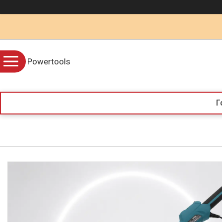
Powertools
Г