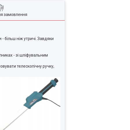
ля замовлення
- більш ніж утричі. Завдяки
пниках - зі шліфувальним
овувати телескопічну ручку,