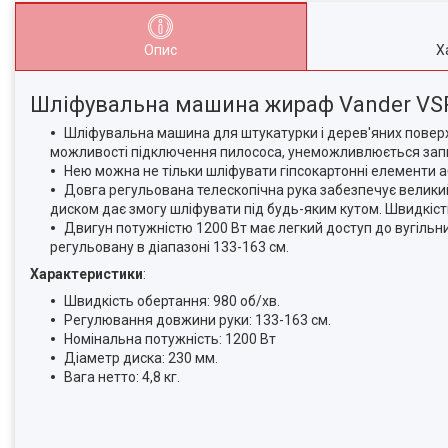
Опис
Х
Шліфувальна машина жираф Vander VS
Шліфувальна машина для штукатурки і дерев'яних поверхон
можливості підключення пилососа, унеможливлюється запи
Нею можна не тільки шліфувати гіпсокартонні елементи 
Довга регульована телескопічна рука забезпечує великий
диском дає змогу шліфувати під будь-яким кутом. Швидкіс
Двигун потужністю 1200 Вт має легкий доступ до вугільни
регульовану в діапазоні 133-163 см.
Характеристики
:
Швидкість обертання: 980 об/хв.
Регулювання довжини руки: 133-163 см.
Номінальна потужність: 1200 Вт
Діаметр диска: 230 мм.
Вага нетто: 4,8 кг.