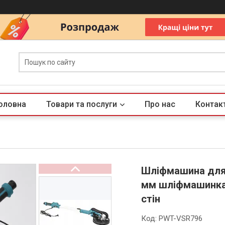
оловна
Товари та послуги
Про нас
Контак
Шліфмашина для с
мм шліфмашинка
стін
Код:
PWT-VSR796