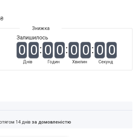
 ₴
Залишилось
0
0
0
0
0
0
0
0
Днів
Годин
Хвилин
Секунд
ротягом 14 днів
за домовленістю