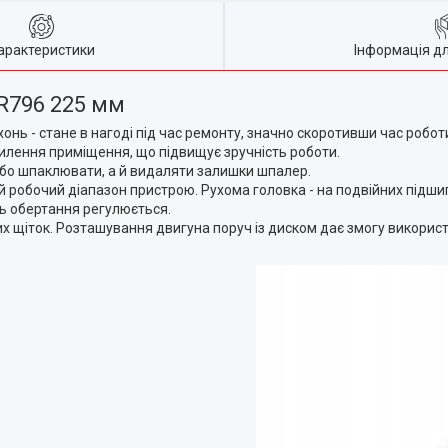
арактеристики
Інформація д
R796 225 мм
ь - стане в нагоді під час ремонту, значно скоротивши час роботи 
лення приміщення, що підвищує зручність роботи.
або шпаклювати, а й видаляти залишки шпалер.
 робочий діапазон пристрою. Рухома головка - на подвійних підши
ть обертання регулюється.
х щіток. Розташування двигуна поруч із диском дає змогу використ