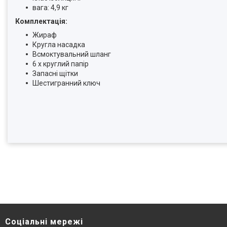
вага: 4,9 кг
Комплектація:
Жираф
Кругла насадка
Всмоктувальний шланг
6 x круглий папір
Запасні щітки
Шестигранний ключ
Соціальні мережі