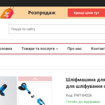
оловна
Товари та послуги
Про нас
Контак
Шліфмашина для 
для шліфування с
Код:
PWT-B4226
Готово до відправки