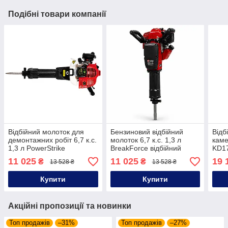
Подібні товари компанії
Відбійний молоток для
Бензиновий відбійний
Відб
демонтажних робіт 6,7 к.с.
молоток 6,7 к.с. 1,3 л
каме
1,3 л PowerStrike
BreakForce відбійний
KD17
відбійний молоток для
молоток для демонтажу
для
11 025
11 025
19 
₴
₴
13 528 ₴
13 528 ₴
каменю
бетону
Купити
Купити
Акційні пропозиції та новинки
Топ продажів
–31%
Топ продажів
–27%