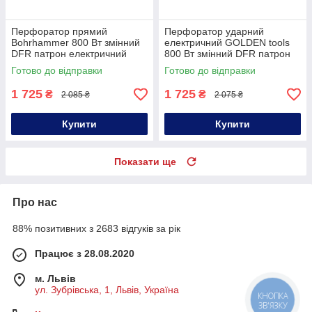
Перфоратор прямий
Перфоратор ударний
Bohrhammer 800 Вт змінний
електричний GOLDEN tools
DFR патрон електричний
800 Вт змінний DFR патрон
мережевий перфоратор
електричний прямий
Готово до відправки
Готово до відправки
ударний перфоратор для
перфоратор
бетону
1 725
1 725
₴
₴
2 085 ₴
2 075 ₴
Купити
Купити
Показати ще
Про нас
88% позитивних з 2683 відгуків за рік
Працює з 28.08.2020
м. Львів
ул. Зубрівська, 1, Львів, Україна
КНОПКА
ЗВ'ЯЗКУ