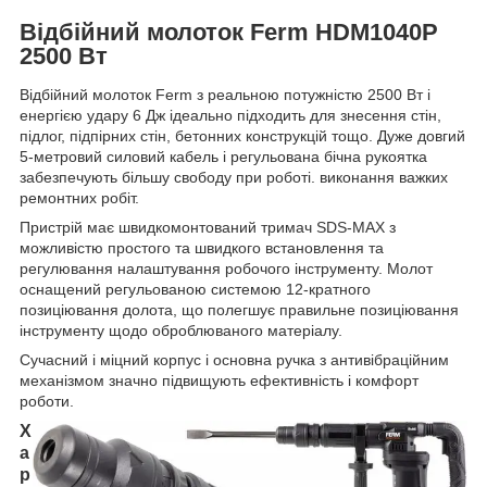
Відбійний молоток Ferm HDM1040P
2500 Вт
Відбійний молоток Ferm з реальною потужністю 2500 Вт і
енергією удару 6 Дж ідеально підходить для знесення стін,
підлог, підпірних стін, бетонних конструкцій тощо. Дуже довгий
5-метровий силовий кабель і регульована бічна рукоятка
забезпечують більшу свободу при роботі. виконання важких
ремонтних робіт.
Пристрій має швидкомонтований тримач SDS-MAX з
можливістю простого та швидкого встановлення та
регулювання налаштування робочого інструменту. Молот
оснащений регульованою системою 12-кратного
позиціювання долота, що полегшує правильне позиціювання
інструменту щодо оброблюваного матеріалу.
Сучасний і міцний корпус і основна ручка з антивібраційним
механізмом значно підвищують ефективність і комфорт
роботи.
Х
а
р