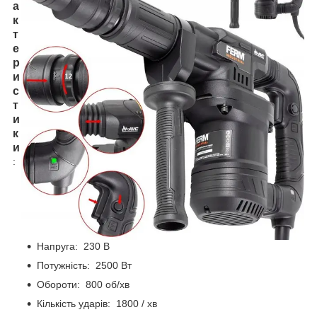
а
к
т
е
р
и
с
т
и
к
и
:
Напруга: 230 В
Потужність: 2500 Вт
Обороти: 800 об/хв
Кількість ударів: 1800 / хв