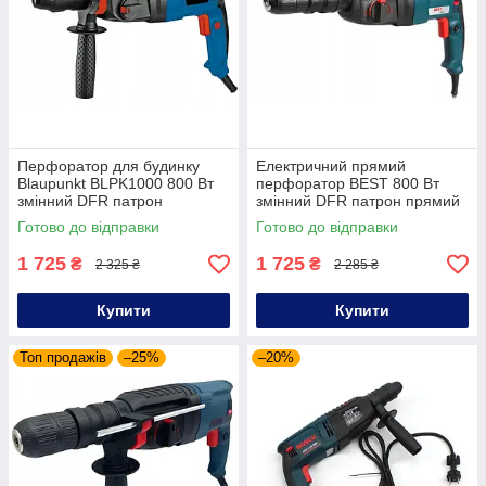
Перфоратор для будинку
Електричний прямий
Blaupunkt BLPK1000 800 Вт
перфоратор BEST 800 Вт
змінний DFR патрон
змінний DFR патрон прямий
мережевий ударний
перфоратор для свердління
Готово до відправки
Готово до відправки
перфоратор
отворів
1 725
1 725
₴
₴
2 325 ₴
2 285 ₴
Купити
Купити
Топ продажів
–25%
–20%