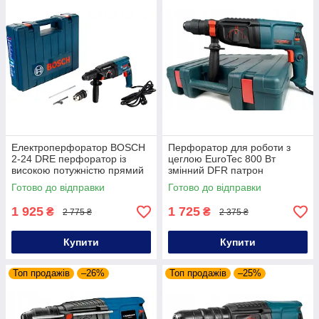
Електроперфоратор BOSCH
Перфоратор для роботи з
2-24 DRE перфоратор із
цеглою EuroTec 800 Вт
високою потужністю прямий
змінний DFR патрон
будівельний перфоратор
перфоратор прямий для
Готово до відправки
Готово до відправки
роботи
1 925
1 725
₴
₴
2 775 ₴
2 375 ₴
Купити
Купити
Топ продажів
–26%
Топ продажів
–25%