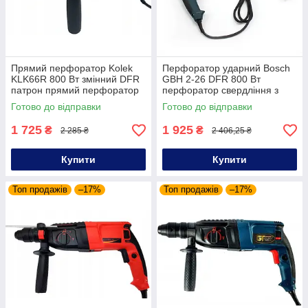
Прямий перфоратор Kolek
Перфоратор ударний Bosch
KLK66R 800 Вт змінний DFR
GBH 2-26 DFR 800 Вт
патрон прямий перфоратор
перфоратор свердління з
для професійних робіт
ударом ударний електричний
Готово до відправки
Готово до відправки
прямий перфоратор
1 725
1 925
₴
₴
2 285 ₴
2 406,25 ₴
Купити
Купити
Топ продажів
–17%
Топ продажів
–17%