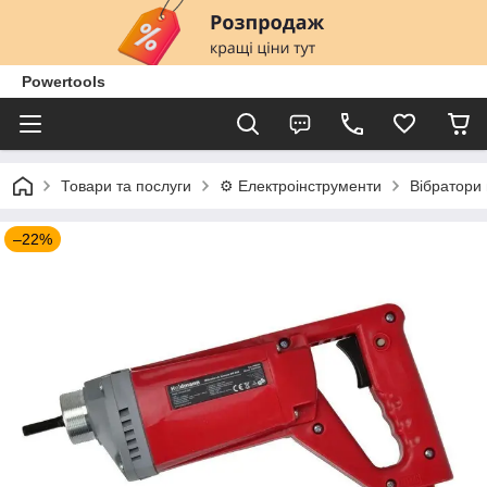
Powertools
Товари та послуги
⚙️ Електроінструменти
Вібратори 
–22%