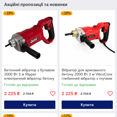
Акційні пропозиції та новинки
–18%
–18%
Бетонний вібратор з булавою
Вібратор для армованого
2000 Вт 3 м Ripper
бетону 2000 Вт 3 м VibroCore
електричний вібратор бетону
глибинний вібратор з гнучким
вібратор для опалубки
валом для бетону
Готово до відправки
Готово до відправки
2 225
2 225
₴
₴
2 704 ₴
2 704 ₴
Купити
Купити
–18%
–17%