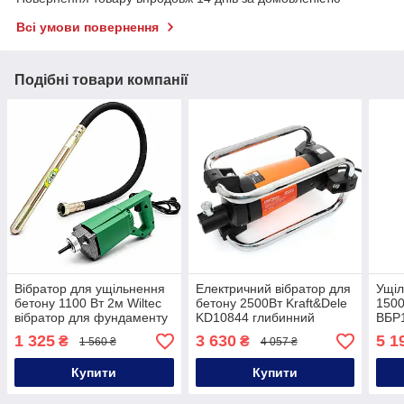
Всі умови повернення
Подібні товари компанії
Вібратор для ущільнення
Електричний вібратор для
Ущіл
бетону 1100 Вт 2м Wiltec
бетону 2500Вт Kraft&Dele
1500
вібратор для фундаменту
KD10844 глибинний
ВБР1
віброущільнювач
віброущільнювач бетону
буді
1 325
3 630
5 1
₴
₴
1 560 ₴
4 057 ₴
ущіл
Купити
Купити