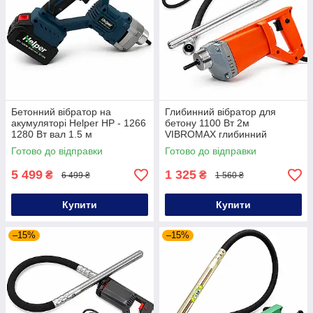
Бетонний вібратор на
Глибинний вібратор для
акумуляторі Helper HP - 1266
бетону 1100 Вт 2м
1280 Вт вал 1.5 м
VIBROMAX глибинний
акумуляторний будівельний
ущільнювач бетону вібратор
Готово до відправки
Готово до відправки
вібратор для бетону
для бетонної суміші
5 499
1 325
₴
₴
6 499 ₴
1 560 ₴
Купити
Купити
–15%
–15%