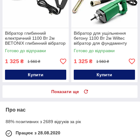
Вібратор глибинний
Вібратор для ущільнення
електричний 1100 Вт 2м
бетону 1100 Вт 2м Wiltec
BETONIX глибинний вібратор
вібратор для фундаменту
з гнучким валом
віброущільнювач
Готово до відправки
Готово до відправки
електровібратор для бетону
1 325
1 325
₴
₴
1 560 ₴
1 560 ₴
Купити
Купити
Показати ще
Про нас
88% позитивних з 2689 відгуків за рік
Працює з 28.08.2020