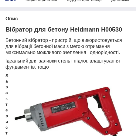
Опис
Вібратор для бетону Heidmann H00530
Бетонний вібратор - пристрій, що використовується
для вібрації бетонної маси з метою отримання
максимально можливого зчеплення і однорідності.
Ідеальний для заливки стель і підлог, влаштування
фундаментів, тощо
Х
а
р
а
к
т
е
р
и
с
т