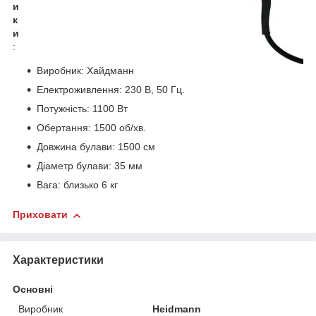
и
к
и
:
Виробник: Хайдманн
Електроживлення: 230 В, 50 Гц.
Потужність: 1100 Вт
Обертання: 1500 об/хв.
Довжина булави: 1500 см
Діаметр булави: 35 мм
Вага: близько 6 кг
Приховати
Характеристики
Основні
Виробник
Heidmann