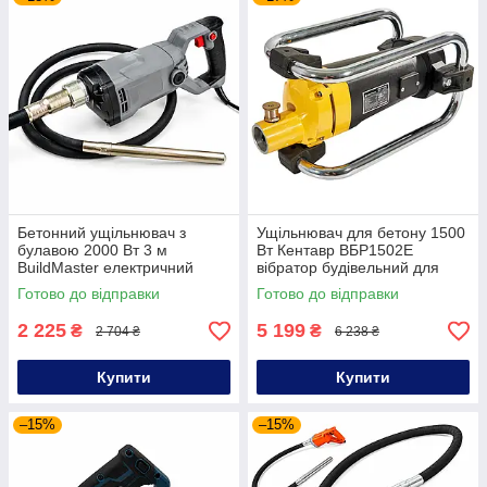
Бетонний ущільнювач з
Ущільнювач для бетону 1500
булавою 2000 Вт 3 м
Вт Кентавр ВБР1502Е
BuildMaster електричний
вібратор будівельний для
ущільнювач бетону вібратор
ущільнення бетону
Готово до відправки
Готово до відправки
для бетону з вібробулавою
2 225
5 199
₴
₴
2 704 ₴
6 238 ₴
Купити
Купити
–15%
–15%