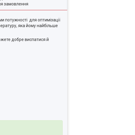
ля замовлення
ми потужності для оптимізації
ературу, яка йому найбільше
ожете добре виспатися й