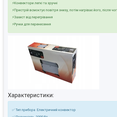
⚡Конвектори легкі та зручні
⚡Пристрій всмоктує повітря знизу, потім нагріває його, після чог
⚡Захист від перегрівання
⚡Ручки для перенесення
Характеристики:
✅ Тип прибора Електричний конвектор
✅ Потужність 2000 Вт