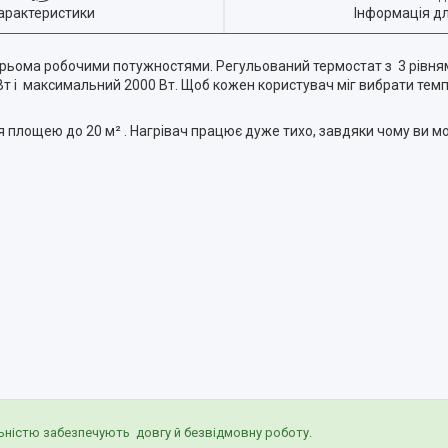
арактеристики
Інформація д
 трьома робочими потужностями. Регульований термостат з 3 рівня
 і максимальний 2000 Вт. Щоб кожен користувач міг вибрати темп
я площею до 20 м² . Нагрівач працює дуже тихо, завдяки чому ви м
ьністю забезпечують довгу й безвідмовну роботу.