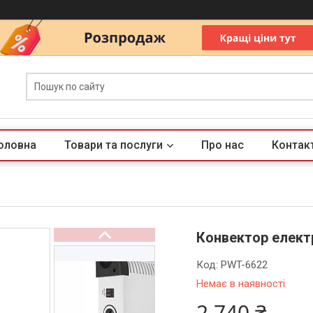
оловна
Товари та послуги
Про нас
Контак
Конвектор електр
Код:
PWT-6622
Немає в наявності
2 740 ₴