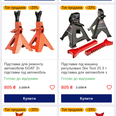
Топ продажів
–33%
Топ продажів
–33%
Підставки для ремонту
Підставки під машину
автомобілів GOAT 3т
регульовані Stix Tool JS 3 т
підставки під автомобіль
підставка для автомобіля з
посилені комплект
опорами комплект
Готово до відправки
Готово до відправки
домкратних підставок під
домкратних підставок під
авто
авто
805
805
₴
₴
1 206 ₴
1 206 ₴
Купити
Купити
Топ продажів
–33%
Топ продажів
–33%