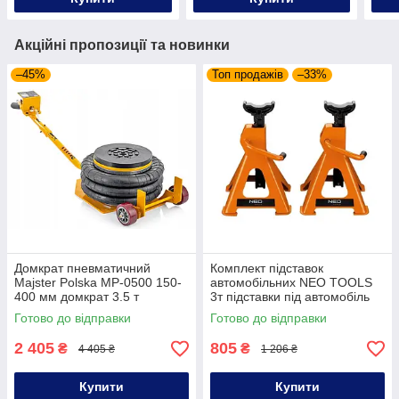
Акційні пропозиції та новинки
–45%
Топ продажів
–33%
Домкрат пневматичний
Комплект підставок
Majster Polska MP-0500 150-
автомобільних NEO TOOLS
400 мм домкрат 3.5 т
3т підставки під автомобіль
страхувальні стійки під
Готово до відправки
Готово до відправки
автомобіль
2 405
805
₴
₴
4 405 ₴
1 206 ₴
Купити
Купити