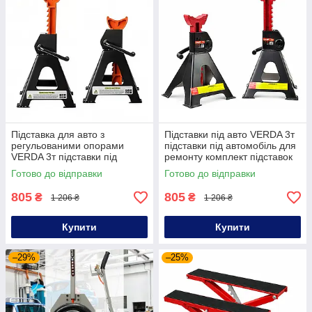
Підставка для авто з
Підставки під авто VERDA 3т
регульованими опорами
підставки під автомобіль для
VERDA 3т підставки під
ремонту комплект підставок
автомобіль для ремонту
під машину
Готово до відправки
Готово до відправки
набір підставок під
автомобіль
805
805
₴
₴
1 206 ₴
1 206 ₴
Купити
Купити
–29%
–25%