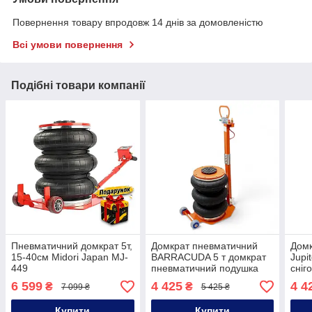
Повернення товару впродовж 14 днів за домовленістю
Всі умови повернення
Подібні товари компанії
Пневматичний домкрат 5т,
Домкрат пневматичний
Домк
15-40см Midori Japan MJ-
BARRACUDA 5 т домкрат
Jupi
449
пневматичний подушка
сніг
6 599
4 425
4 4
₴
₴
7 099 ₴
5 425 ₴
Купити
Купити