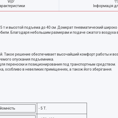
арактеристики
Інформація д
:
т и высотой подъема до 40 см. Домкрат пневматический широко 
обили. Благодаря небольшим размерам и подаче сжатого воздуха в
кной. Такое решение обеспечивает высочайший комфорт работы и 
уемого опускания подъемника.
 для переноски и позиционирования под транспортным средством.
а, особливо в невеликих приміщеннях, а також його зберігання.
йомність
- 5 Т.