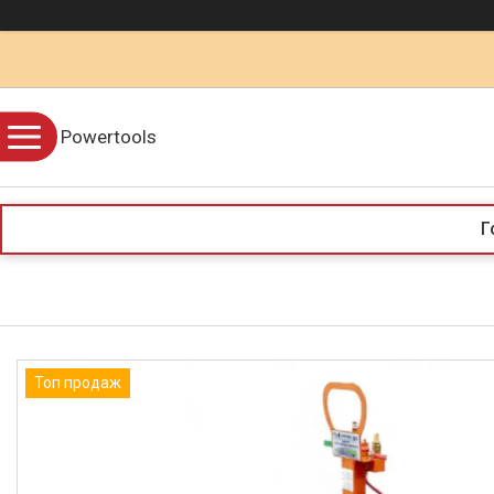
Powertools
Г
Топ продаж