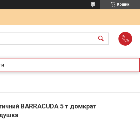
Кошик
ти
тичний BARRACUDA 5 т домкрат
одушка