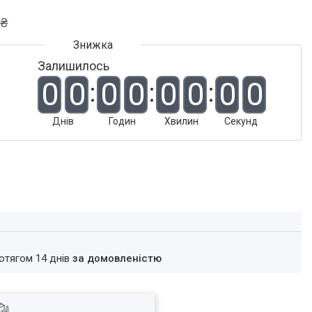
 ₴
Залишилось
0
0
0
0
0
0
0
0
Днів
Годин
Хвилин
Секунд
ротягом 14 днів
за домовленістю