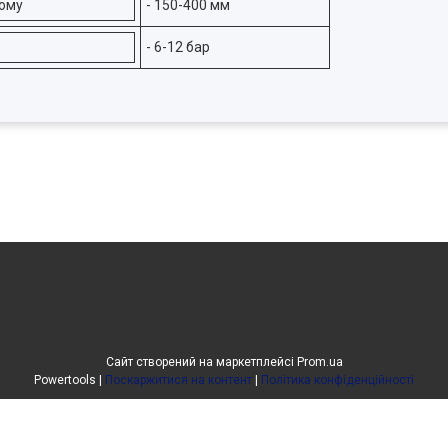
йому
- 150-400 мм
- 6-12 бар
Сайт створений на маркетплейсі
Prom.ua
Powertools |
Поскаржитися на контент
|
Політика конфіденційності