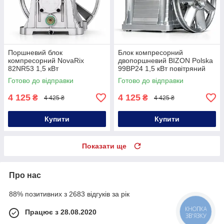
Поршневий блок
Блок компресорний
компресорний NovaRix
двопоршневий BIZON Polska
82NR53 1,5 кВт
99BP24 1,5 кВт повітряний
компресорний блок
компресорний блок 2 поршня
Готово до відправки
Готово до відправки
повітряний 2 поршня
4 125
4 125
₴
₴
4 425 ₴
4 425 ₴
Купити
Купити
Показати ще
Про нас
88% позитивних з 2683 відгуків за рік
Працює з 28.08.2020
КНОПКА
ЗВ'ЯЗКУ