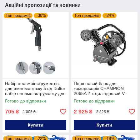
Акційні пропозиції та новинки
Топ продажів
–30%
Топ продажів
–24%
Набір пневмоінструментів
Поршневий блок для
для шиномонтажу 5 од Daltor
компресорів CHAMPION
набір пневмоінструменту для
2065A 2-х циліндровий V-
ремонту авто
подібний
Готово до відправки
Готово до відправки
705
2 925
₴
₴
1 005 ₴
3 825 ₴
Купити
Купити
Топ продажів
–22%
Топ продажів
–18%