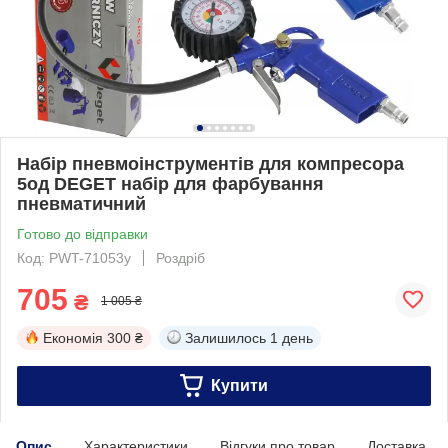
Набір пневмоінструментів для компресора
5од DEGET набір для фарбування
пневматичний
Готово до відправки
Код: PWT-71053у
Роздріб
705
₴
1 005 ₴
Економія
300 ₴
Залишилось
1 день
Купити
Опис
Характеристики
Відгуки про товар
Доставка