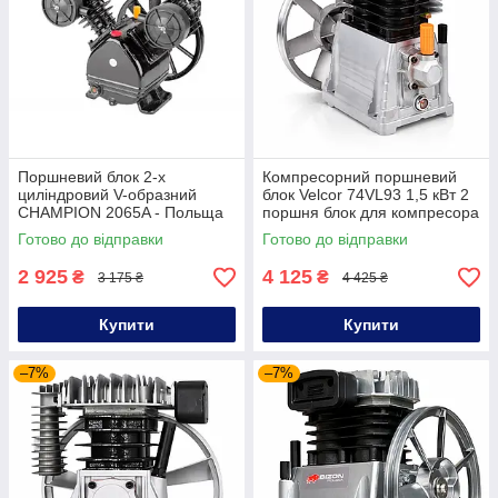
Поршневий блок 2-х
Компресорний поршневий
циліндровий V-образний
блок Velcor 74VL93 1,5 кВт 2
CHAMPION 2065A - Польща
поршня блок для компресора
Готово до відправки
Готово до відправки
2 925
4 125
₴
₴
3 175 ₴
4 425 ₴
Купити
Купити
–7%
–7%