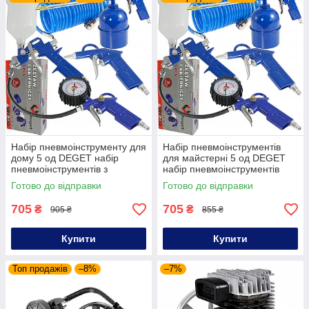
Набір пневмоінструменту для
Набір пневмоінструментів
дому 5 од DEGET набір
для майстерні 5 од DEGET
пневмоінструментів з
набір пневмоінструментів
шлангом
для чистки
Готово до відправки
Готово до відправки
705
705
₴
₴
905 ₴
855 ₴
Купити
Купити
Топ продажів
–8%
–7%