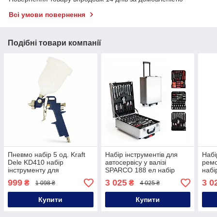
Всі умови повернення
Подібні товари компанії
Пневмо набір 5 од. Kraft
Набір інструментів для
Набі
Dele KD410 набір
автосервісу у валізі
рем
інструменту для
SPARCO 188 ел набір
набі
компресора
інструментів з ключами
у ва
999
3 025
3 0
₴
₴
1 098 ₴
4 025 ₴
188 од у валізі
інст
Купити
Купити