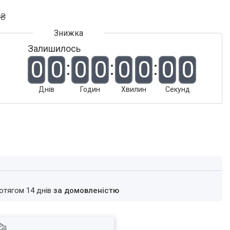
 ₴
Залишилось
0
0
0
0
0
0
0
0
Днів
Годин
Хвилин
Секунд
ротягом 14 днів
за домовленістю