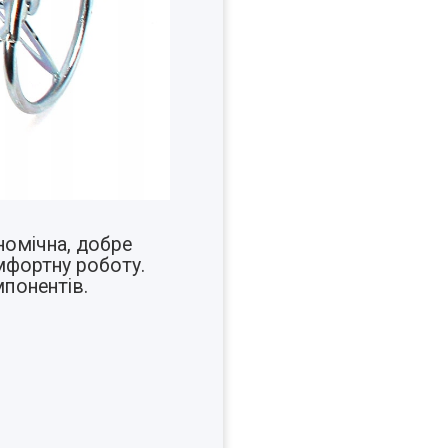
номічна, добре
мфортну роботу.
мпонентів.