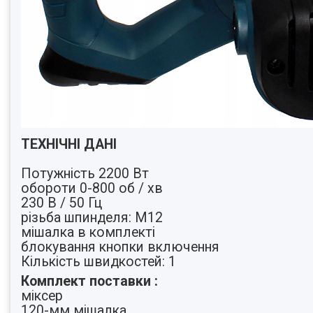
ТЕХНІЧНІ ДАНІ
Потужність 2200 Вт
обороти 0-800 об / хв
230 В / 50 Гц
різьба шпинделя: M12
мішалка в комплекті
блокування кнопки включення
Кількість швидкостей: 1
Комплект поставки :
міксер
120-мм мішалка