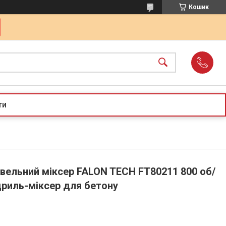
Кошик
ти
івельний міксер FALON TECH FT80211 800 об/
дриль-міксер для бетону