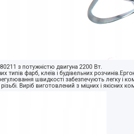
0211 з потужністю двигуна 2200 Вт.
их типів фарб, клеїв і будівельних розчинів.Ерго
регулювання швидкості забезпечують легку і ко
різьбі. Виріб виготовлений з міцних і якісних ко