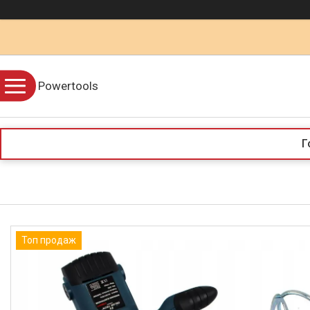
Powertools
Г
Топ продаж