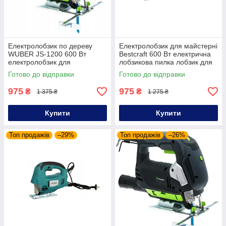
Електролобзик по дереву
Електролобзик для майстерні
WUBER JS-1200 600 Вт
Bestcraft 600 Вт електрична
електролобзик для
лобзикова пилка лобзик для
будівельних робіт
ДСП
Готово до відправки
Готово до відправки
975
975
₴
₴
1 375 ₴
1 275 ₴
Купити
Купити
Топ продажів
–29%
Топ продажів
–26%