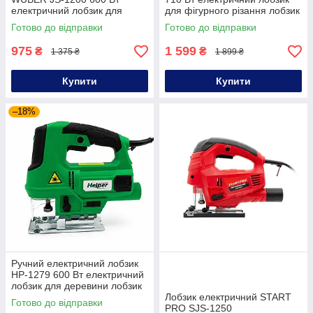
електричний лобзик для
для фігурного різання лобзик
фігурного різання
для оздоблювальних робіт
Готово до відправки
Готово до відправки
975
1 599
₴
₴
1 375 ₴
1 899 ₴
Купити
Купити
–18%
Ручний електричний лобзик
HP-1279 600 Вт електричний
лобзик для деревини лобзик
з регулюванням швидкості
Лобзик електричний START
Готово до відправки
PRO SJS-1250