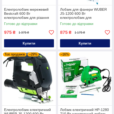
Електролобзик мережевий
Лобзик для фанери WUBER
Bestcraft 600 Вт
JS-1200 600 Вт
електролобзик для різання
електролобзик для
дерева лобзик ручний
випилювання по дереву
Готово до відправки
Готово до відправки
975
875
₴
₴
1 375 ₴
1 175 ₴
Купити
Купити
Топ продажів
–29%
–16%
Електролобзик електричний
Лобзик електричний HP-1280
WUBER JS-1200 600 Вт
710 Вт електричний лобзик