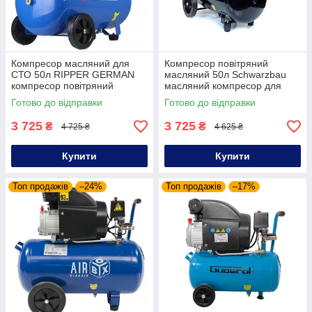
Компресор масляний для
Компресор повітряний
СТО 50л RIPPER GERMAN
масляний 50л Schwarzbau
компресор повітряний
масляний компресор для
масляний
гаража
Готово до відправки
Готово до відправки
3 725
3 725
₴
₴
4 725 ₴
4 625 ₴
Купити
Купити
Топ продажів
–24%
Топ продажів
–17%