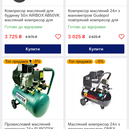
Компресор масляний для
Компресор масляний 24л з
будинку 50л AIRBOX AB50VK
манометром Gudepol
масляний компресор для
повітряний компресор для
фарбування
будинку масляний компресор
Готово до відправки
Готово до відправки
24л високий тиск
3 725
3 025
₴
₴
4 875 ₴
3 625 ₴
Купити
Купити
Топ продажів
–5%
Топ продажів
–5%
Промисловий масляний
Масляний компресор 24л з
компресор 24л EUROTEK
прямим приводом ONEX