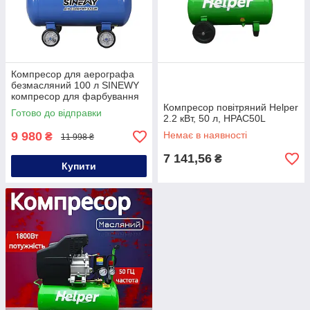
Компресор для аерографа
безмасляний 100 л SINEWY
компресор для фарбування
безмасляний
Компресор повітряний Helper
Готово до відправки
2.2 кВт, 50 л, HPAC50L
9 980
Немає в наявності
₴
11 998 ₴
7 141,56
₴
Купити