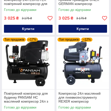
повітряний компресор для
GERMAN компресор
будинку компресор масляний
повітряний із місткістю 24 л
Готово до відправки
Готово до відправки
24л з манометром
3 025
3 025
₴
₴
3 175 ₴
3 175 ₴
Купити
Купити
Топ продажів
–17%
Топ продажів
–12%
Повітряний компресор для
Компресор 24л масляний
будинку PANSAM HC
для пневмоінструменту
масляний компресор 24л з
REXER компресор
прямим приводом компресор
повітряний побутовий 24л
Готово до відправки
Готово до відправки
повітряний масляний 24л
масляний