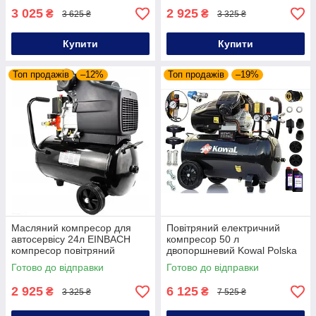
3 025
2 925
₴
₴
3 625 ₴
3 325 ₴
Купити
Купити
Топ продажів
–12%
Топ продажів
–19%
Масляний компресор для
Повітряний електричний
автосервісу 24л EINBACH
компресор 50 л
компресор повітряний
двопоршневий Kowal Polska
електричний для
2.2 кВт 50 л компресор
Готово до відправки
Готово до відправки
фарбування компресор 24л
масляний для
пневмоінструментів
2 925
6 125
₴
₴
3 325 ₴
7 525 ₴