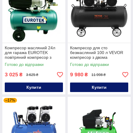
Компресор масляний 24л
Компресор для сто
для гаража EUROTEK
безмасляний 100 л VEVOR
повітряний компресор з
компресор з двома
об'ємом резервуара 24 літри
поршнями для автомайстерні
Готово до відправки
Готово до відправки
3 025
9 980
₴
₴
3 625 ₴
11 998 ₴
Купити
Купити
–17%