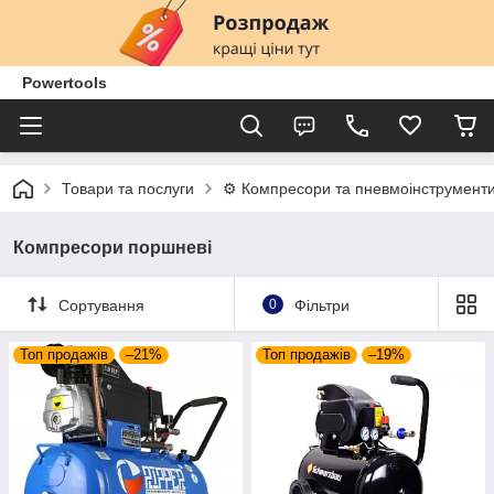
Powertools
Товари та послуги
⚙️ Компресори та пневмоінструмент
Компресори поршневі
Сортування
0
Фільтри
Топ продажів
–21%
Топ продажів
–19%