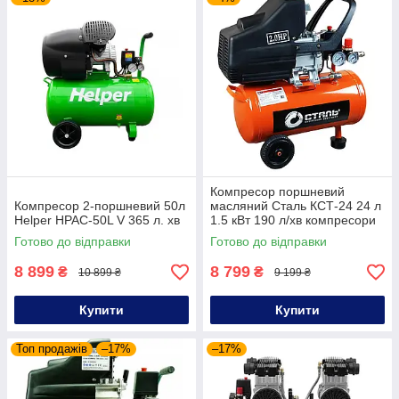
Компресор поршневий
Компресор 2-поршневий 50л
масляний Сталь КСТ-24 24 л
Helper HPAC-50L V 365 л. хв
1.5 кВт 190 л/хв компресори
повітряні для гаража
Готово до відправки
Готово до відправки
8 899
8 799
₴
₴
10 899 ₴
9 199 ₴
Купити
Купити
Топ продажів
–17%
–17%