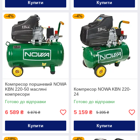
Купити
Купити
–4%
–4%
Компресор поршневий NOWA
KBN 220-50 масляні
Компресор NOWA KBN 220-
компресори
24
Готово до відправки
Готово до відправки
6 589
5 159
₴
₴
6 876 ₴
5 395 ₴
Купити
Купити
–18%
–4%