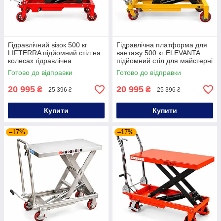
Гідравлічний візок 500 кг
Гідравлічна платформа для
LIFTERRA підйомний стіл на
вантажу 500 кг ELEVANTA
колесах гідравлічна
підйомний стіл для майстерні
платформа для вантажу
стіл підйомний пересувний
Готово до відправки
Готово до відправки
20 995
20 995
₴
₴
25 396 ₴
25 396 ₴
Купити
Купити
–17%
–17%