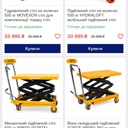
Гідравлічний стіл на колесах
Підйомний стіл на колесах
500 кг MOVEXON стіл для
500 кг HYDRALOFT
комплектації товару стіл
мобільний підйомний стіл
гідравлічний на колесах
для вантажу гідравлічний
Готово до відправки
Готово до відправки
візок-стіл
20 995
20 995
₴
₴
25 396 ₴
25 396 ₴
Купити
Купити
–14%
–9%
Механічний підйомний стіл
Візок складський підйомний
500 кг WP500 (FORTE)
FORTE WP350 350 кг стіл