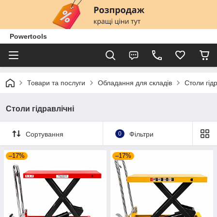
Powertools
Товари та послуги
Обладання для складів
Столи гідр
Столи гідравлічні
Сортування
0
Фільтри
–17%
–17%