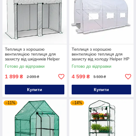
Теплиця з хорошою
Теплиця з хорошою
вентиляцією теплиця для
вентиляцією теплиця для
захисту від шкідників Helper
захисту від холоду Helper HP
HP - 1133 200x100x178 см
- 1134 300x200x200 см
Готово до відправки
Готово до відправки
садова теплиця для
мобільна садова теплиця для
винограду
овочів
1 899
4 599
₴
₴
2 099 ₴
5 599 ₴
Купити
Купити
–11%
–14%