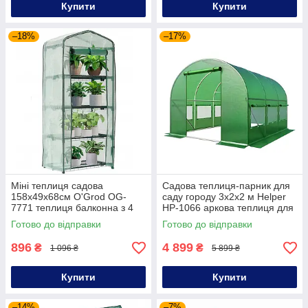
Купити
Купити
–18%
–17%
Міні теплиця садова
Садова теплиця-парник для
158х49х68см O'Grod OG-
саду городу 3х2х2 м Helper
7771 теплиця балконна з 4
HP-1066 аркова теплиця для
полицями
саду плівковий парник
Готово до відправки
Готово до відправки
896
4 899
₴
₴
1 096 ₴
5 899 ₴
Купити
Купити
–14%
–7%