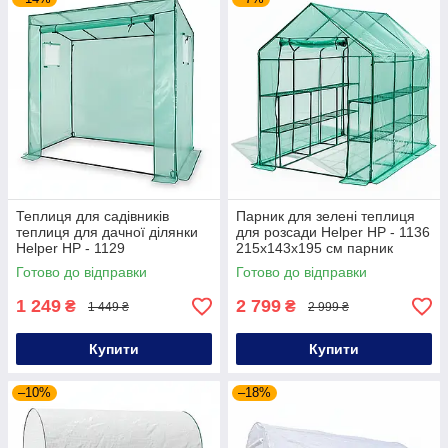
Теплиця для садівників
Парник для зелені теплиця
теплиця для дачної ділянки
для розсади Helper HP - 1136
Helper HP - 1129
215x143x195 см парник
200x77x169/149 см теплиця
садовий теплиця для дачної
Готово до відправки
Готово до відправки
для рослин компактна
ділянки
1 249
2 799
₴
₴
1 449 ₴
2 999 ₴
Купити
Купити
–10%
–18%