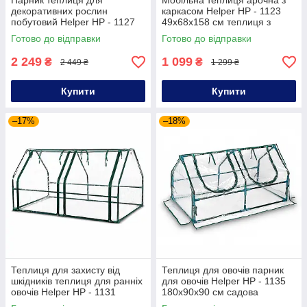
Парник теплиця для
Мобільна теплиця арочна з
декоративних рослин
каркасом Helper HP - 1123
побутовий Helper HP - 1127
49x68x158 см теплиця з
143x143x195 см садова міні-
оцинкованої труби теплиця
Готово до відправки
Готово до відправки
теплиця для розсади
на дачу
2 249
1 099
₴
₴
2 449 ₴
1 299 ₴
Купити
Купити
–17%
–18%
Теплиця для захисту від
Теплиця для овочів парник
шкідників теплиця для ранніх
для овочів Helper HP - 1135
овочів Helper HP - 1131
180x90x90 см садова
180x90x90 см теплиця для
теплиця під плівку арочного