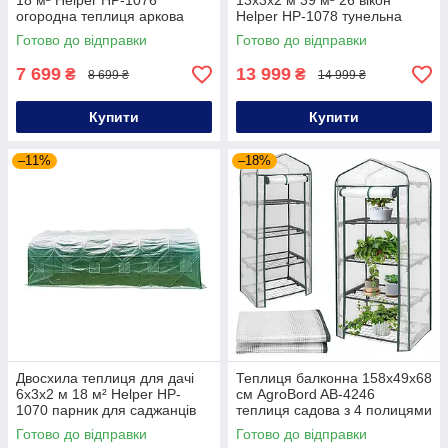
18 м² Helper HP-1076
13х3х2 м 39 м² 26 вікон
огородна теплиця аркова
Helper HP-1078 тунельна
теплиця-парник для рослин
промислова теплиця
Готово до відправки
Готово до відправки
7 699
13 999
₴
₴
8 699 ₴
14 999 ₴
Купити
Купити
–11%
–18%
Двосхила теплиця для дачі
Теплиця балконна 158х49х68
6х3х2 м 18 м² Helper HP-
см AgroBord AB-4246
1070 парник для саджанців
теплиця садова з 4 полицями
теплиця для розсади
Готово до відправки
Готово до відправки