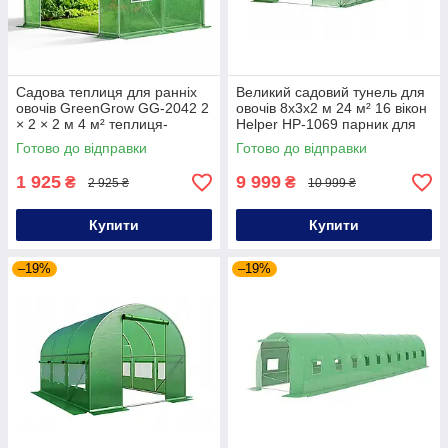
Садова теплиця для ранніх
Великий садовий тунель для
овочів GreenGrow GG-2042 2
овочів 8х3х2 м 24 м² 16 вікон
× 2 × 2 м 4 м² теплиця-
Helper HP-1069 парник для
парник для городу та дачі
саду теплиця садова
Готово до відправки
Готово до відправки
1 925
9 999
₴
₴
2 925 ₴
10 999 ₴
Купити
Купити
–19%
–19%