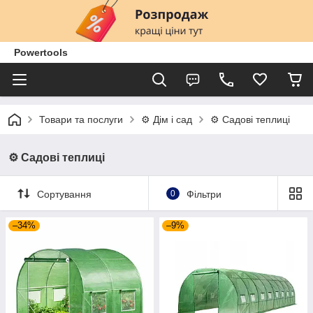
Powertools
Товари та послуги
⚙️ Дім і сад
⚙️ Садові теплиці
⚙️ Садові теплиці
Сортування
0
Фільтри
–34%
–9%