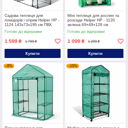
Садова теплиця для
Міні теплиця для рослин та
помідорів і огірків Helper HP -
розсади Helper HP - 1120
1124 143x73x195 см ПВХ
зелена 69×49×128 см
мобільна теплиця для
теплиця садова компактна
Готово до відправки
Готово до відправки
цілорічного використання
теплиця для овочів
1 599
1 099
₴
₴
1 799 ₴
1 299 ₴
Купити
Купити
–8%
–15%