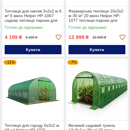
Теплиця для овочів 3х2х2 м 6
Фермерська теплиця 10х3х2
м² 6 вікон Helper HP-1067
м 30 м² 20 вікон Helper HP-
садова теплиця парник для
1077 теплиця-парник для
квітів овочів
квітів теплиця під розсаду
Готово до відправки
Готово до відправки
4 199
12 999
₴
₴
5 199 ₴
15 999 ₴
Купити
Купити
–11%
–7%
Теплиця для городу 6х3х2 м
Великий садовий тунель