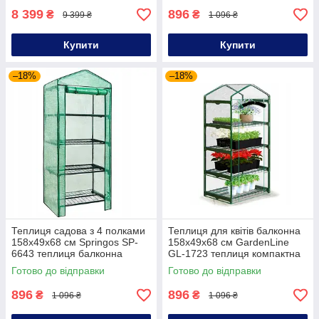
8 399
896
₴
₴
9 399 ₴
1 096 ₴
Купити
Купити
–18%
–18%
Теплиця садова з 4 полками
Теплиця для квітів балконна
158х49х68 см Springos SP-
158х49х68 см GardenLine
6643 теплиця балконна
GL-1723 теплиця компактна
4 полиці
Готово до відправки
Готово до відправки
896
896
₴
₴
1 096 ₴
1 096 ₴