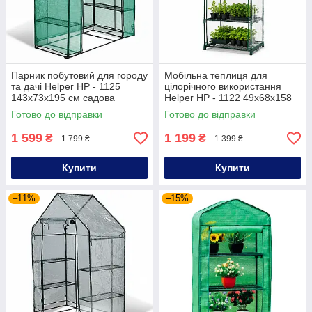
Парник побутовий для городу
Мобільна теплиця для
та дачі Helper HP - 1125
цілорічного використання
143x73x195 см садова
Helper HP - 1122 49x68x158
теплиця для декоративних
см ПВХ садова теплиця з
Готово до відправки
Готово до відправки
рослин
оцинкованої труби садова
теплиця
1 599
1 199
₴
₴
1 799 ₴
1 399 ₴
Купити
Купити
–11%
–15%