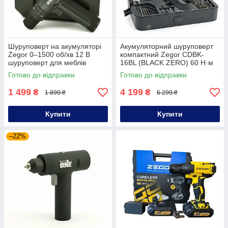
Шуруповерт на акумуляторі
Акумуляторний шуруповерт
Zegor 0–1500 об/хв 12 В
компактний Zegor CDBK-
шуруповерт для меблів
16BL (BLACK ZERO) 60 Н·м
акумуляторний професійний
1000 об/хв акумуляторний
Готово до відправки
Готово до відправки
шуруповерт для квартири
шурупокрут шуруповерт
1 499
4 199
₴
₴
1 899 ₴
6 299 ₴
Купити
Купити
–22%