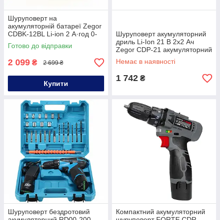
Шуруповерт на
акумуляторній батареї Zegor
CDBK-12BL Li-ion 2 А·год 0-
Шуруповерт акумуляторний
1450об/хв шуруповерт для
дриль Li-Ion 21 В 2х2 Ач
Готово до відправки
будівельника компактний
Zegor CDP-21 акумуляторний
шуруповерт щітковий
2 099
Немає в наявності
₴
2 699 ₴
1 742
₴
Купити
Шуруповерт бездротовий
Компактний акумуляторний
акумуляторний RD00-200
шуруповерт FORTE CDR-