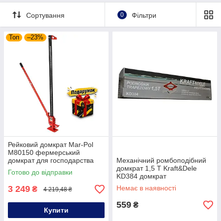
Сортування
0
Фільтри
Топ
–23%
Рейковий домкрат Mar-Pol
M80150 фермерський
домкрат для господарства
Механічний ромбоподібний
рейковий домкрат
домкрат 1,5 Т Kraft&Dele
Готово до відправки
KD384 домкрат
ромбоподібний механічний
3 249
Немає в наявності
₴
4 219,48 ₴
559
₴
Купити