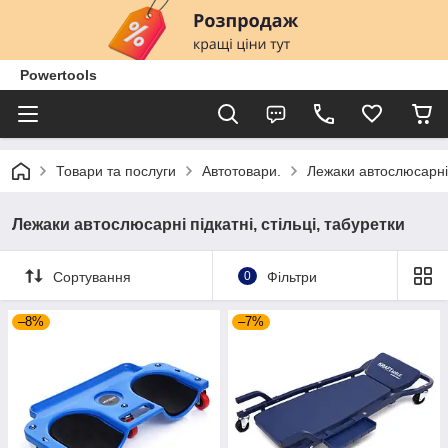
Powertools
Товари та послуги
Автотовари.
Лежаки автослюсарні п
Лежаки автослюсарні підкатні, стільці, табуретки
Сортування
0
Фільтри
–8%
–7%