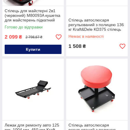
Стілець для майстерні 2в1
(червоний) M80093A кушетка
для майстерень підкатний
Стілець автослюсаря
стілець - кушетка
регульований з полицею 136
Готово до відправки
кг Kraft&Dele KD375 стілець
автослюсаря
2 099
Немає в наявності
₴
2 798,67 ₴
1 508
₴
Купити
Лежак для ремонту авто 125
Стілець автослюсаря
мм, 1004 мм, 450 мм Kraft
регульований з полицею