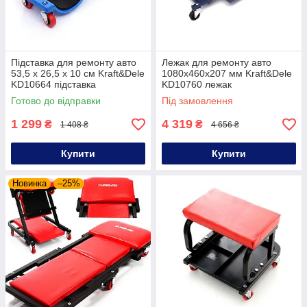
Підставка для ремонту авто
Лежак для ремонту авто
53,5 х 26,5 х 10 см Kraft&Dele
1080x460x207 мм Kraft&Dele
KD10664 підставка
KD10760 лежак
автослюсарна підкатна
автослюсарний підкатний
Готово до відправки
Під замовлення
1 299
4 319
₴
₴
1 408 ₴
4 656 ₴
Купити
Купити
Новинка
–25%