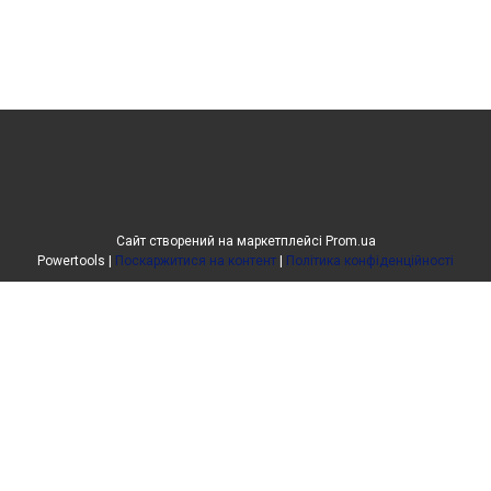
Сайт створений на маркетплейсі
Prom.ua
Powertools |
Поскаржитися на контент
|
Політика конфіденційності