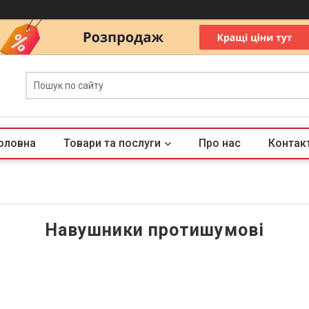
оловна
Товари та послуги
Про нас
Контак
Навушники протишумові