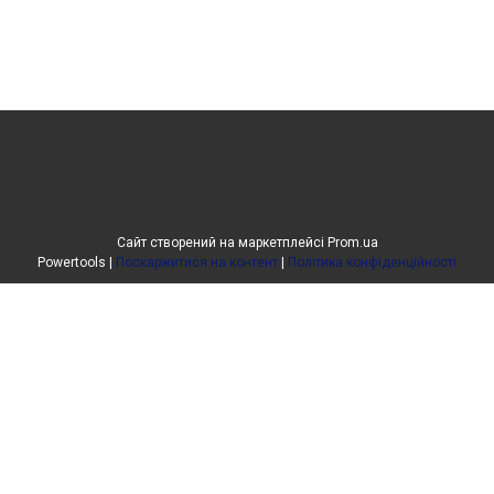
Сайт створений на маркетплейсі
Prom.ua
Powertools |
Поскаржитися на контент
|
Політика конфіденційності