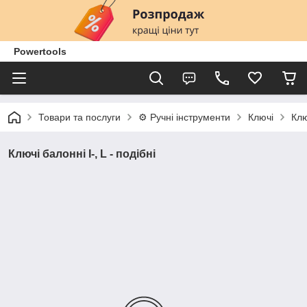
Powertools
Товари та послуги
⚙️ Ручні інструменти
Ключі
Клю
Ключі балонні I-, L - подібні