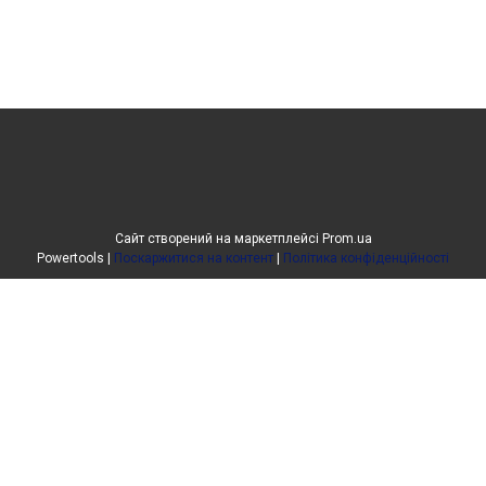
Сайт створений на маркетплейсі
Prom.ua
Powertools |
Поскаржитися на контент
|
Політика конфіденційності