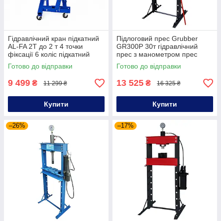
Гідравлічний кран підкатний
Підлоговий прес Grubber
AL-FA 2T до 2 т 4 точки
GR300P 30т гідравлічний
фіксації 6 коліс підкатний
прес з манометром прес
гідравлічний кран гаражний
гідравлічний для автосервісу
Готово до відправки
Готово до відправки
для зняття двигуна
9 499
13 525
₴
₴
11 299 ₴
16 325 ₴
Купити
Купити
–26%
–17%