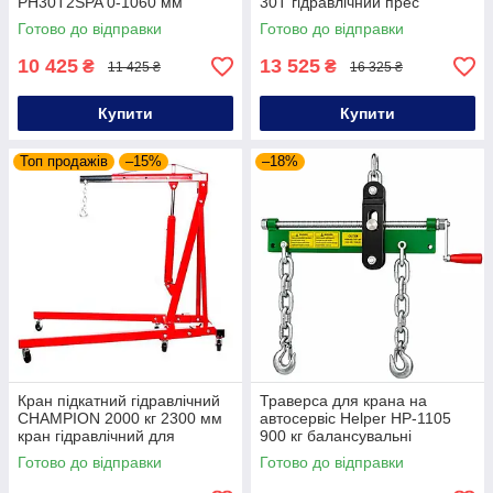
PH30T2SPA 0-1060 мм
30T гідравлічний прес
гідравлічний прес
гаражний прес 30 тонн з
Готово до відправки
Готово до відправки
манометром
10 425
13 525
₴
₴
11 425 ₴
16 325 ₴
Купити
Купити
Топ продажів
–15%
–18%
Кран підкатний гідравлічний
Траверса для крана на
CHAMPION 2000 кг 2300 мм
автосервіс Helper HP-1105
кран гідравлічний для
900 кг балансувальні
майстерні гідравлічний кран
траверса для крана
Готово до відправки
Готово до відправки
для зняття двигуна