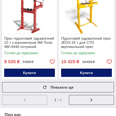
Прес підлоговий гідравлічний
Підлоговий гідравлічний прес
10 т з манометром AW Tools
JEGS 20 т для СТО
AW-4446 потужний
вертикальний прес
гідравлічний прес для СТО
підлоговий гідравлічний для
Готово до відправки
Готово до відправки
ремонту металу
9 025
10 425
₴
₴
9 910 ₴
13 425 ₴
Купити
Купити
Показати ще
1
/ 6
Про нас