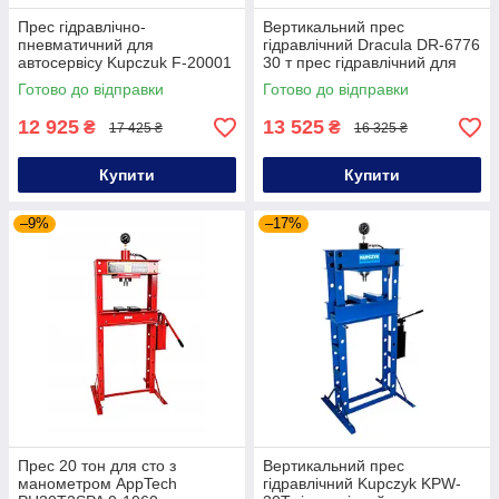
Прес гідравлічно-
Вертикальний прес
пневматичний для
гідравлічний Dracula DR-6776
автосервісу Kupczuk F-20001
30 т прес гідравлічний для
30 т 0-950 мм прес для сто
автосервісу гідравлічний прес
Готово до відправки
Готово до відправки
гаражний
12 925
13 525
₴
₴
17 425 ₴
16 325 ₴
Купити
Купити
–9%
–17%
Прес 20 тон для сто з
Вертикальний прес
манометром AppTech
гідравлічний Kupczyk KPW-