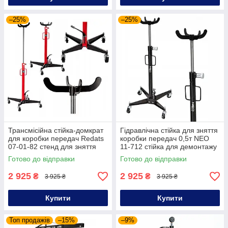
–25%
–25%
Трансмісійна стійка-домкрат
Гідравлічна стійка для зняття
для коробки передач Redats
коробки передач 0,5т NEO
07-01-82 стенд для зняття
11-712 стійка для демонтажу
коробки передач для
коробки передач для авто
Готово до відправки
Готово до відправки
автосервісу
2 925
2 925
₴
₴
3 925 ₴
3 925 ₴
Купити
Купити
Топ продажів
–15%
–9%