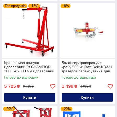
Топ продажів
–15%
–8%
Кран-знімач двигуна
Балансир/траверса для
гідравлічний 2т CHAMPION
крану 900 кг Kraft Dele KD321
2000 кг 2300 мм гідравлічний
траверса балансування для
підкатний кран-знімач кран
крана
Готово до відправки
Готово до відправки
підкатний складаний
5 725
1 499
₴
₴
6 725 ₴
1 638 ₴
Купити
Купити
–20%
–20%