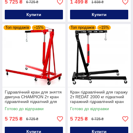
5 725
1 499
₴
₴
6 725 ₴
1 838 ₴
Купити
Купити
Топ продажів
–15%
Топ продажів
–15%
Гідравлічний кран для зняття
Кран гідравлічний для гаражу
двигуна CHAMPION 2т кран
2т REDAT 2000 кг підкатний
гідравлічний підкатний для
гаражний гідравлічний кран
сто кран для підйому двигуна
для зняття двигуна
Готово до відправки
Готово до відправки
гідравлічний кран
5 725
5 725
₴
₴
6 725 ₴
6 725 ₴
Купити
Купити