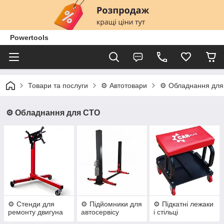
Powertools
Товари та послуги
⚙️ Автотовари
⚙️ Обладнання дл
⚙️ Обладнання для СТО
⚙️ Стенди для
⚙️ Підйомники для
⚙️ Підкaтні лeжaки
ремонту двигуна
автосервісу
і cтільці