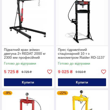
Підкатний кран знімач
Прес гідравлічний
двигуна 2т REDAT 2000 кг
стаціонарний 10 т з
2300 мм професійний
манометром Raider RD-1137
гідравлічний кран
80–920 мм гідравлічний прес
Готово до відправки
Готово до відправки
гідравлічний підіймач двигуна
для автомайстерні
5 725
9 025
₴
₴
6 725 ₴
9 910 ₴
Купити
Купити
–9%
–22%