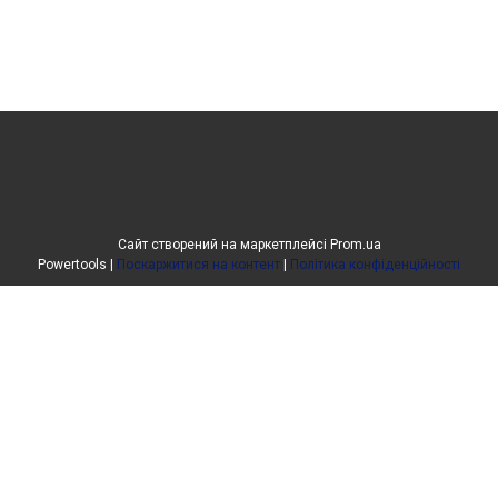
Сайт створений на маркетплейсі
Prom.ua
Powertools |
Поскаржитися на контент
|
Політика конфіденційності