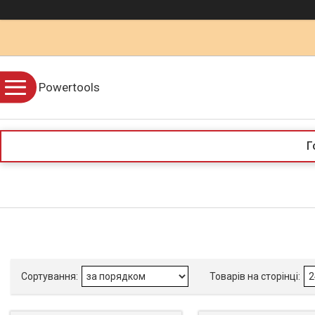
Powertools
Г