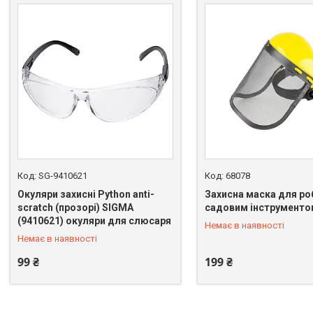
SG-9410621
68078
Окуляри захисні Python anti-
Захисна маска для ро
scratch (прозорі) SIGMA
садовим інструменто
+380 (98) 863-73-20
+380 (98) 863-73-20
(9410621) окуляри для слюсаря
Немає в наявності
Немає в наявності
99 ₴
199 ₴