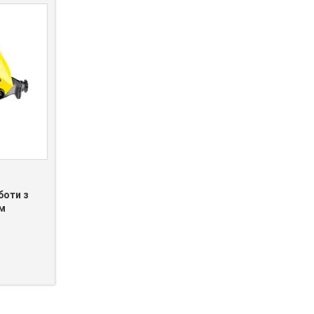
боти з
м