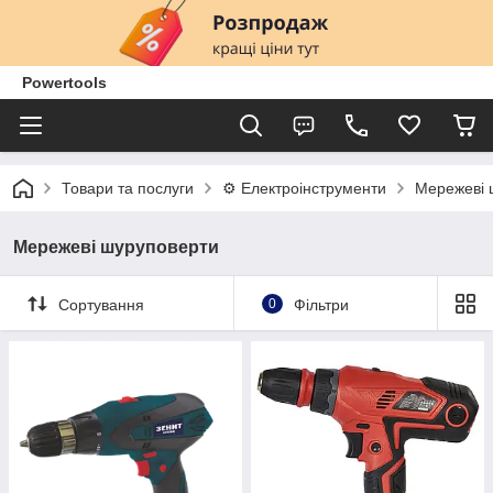
Powertools
Товари та послуги
⚙️ Електроінструменти
Мережеві 
Мережеві шуруповерти
Сортування
0
Фільтри