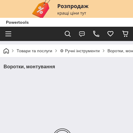
Powertools
Товари та послуги
⚙️ Ручні інструменти
Воротки, мо
Воротки, монтування